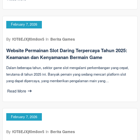
February 7, 2026
By
fOT8EJXjf0m8ov5
In
Berita Games
Website Permainan Slot Daring Terpercaya Tahun 2025:
Keamanan dan Kenyamanan Bermain Game
Dalam beberapa tahun, sektor game slot mengalami perkembangan yang cepat,
terutama di tahun 2025 ini. Banyak pemain yang sedang mencari platform slot
yang dapat dipercaya, yang memberikan pengalaman main yang…
Read More
February 7, 2026
By
fOT8EJXjf0m8ov5
In
Berita Games