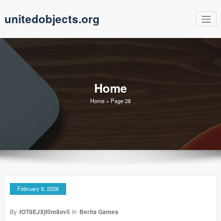
Skip
unitedobjects.org
to
content
Home
Home
»
Page 28
February 8, 2026
By
fOT8EJXjf0m8ov5
In
Berita Games