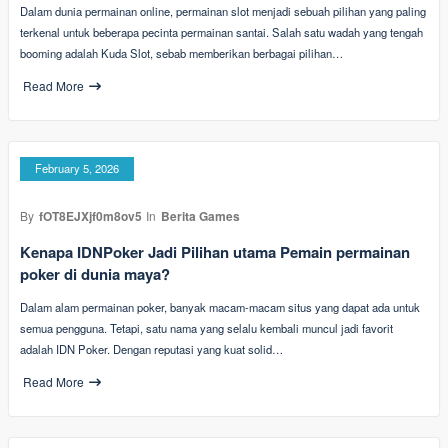
Dalam dunia permainan online, permainan slot menjadi sebuah pilihan yang paling
terkenal untuk beberapa pecinta permainan santai. Salah satu wadah yang tengah
booming adalah Kuda Slot, sebab memberikan berbagai pilihan…
Read More
February 5, 2026
By
fOT8EJXjf0m8ov5
In
Berita Games
Kenapa IDNPoker Jadi Pilihan utama Pemain permainan
poker di dunia maya?
Dalam alam permainan poker, banyak macam-macam situs yang dapat ada untuk
semua pengguna. Tetapi, satu nama yang selalu kembali muncul jadi favorit
adalah IDN Poker. Dengan reputasi yang kuat solid…
Read More