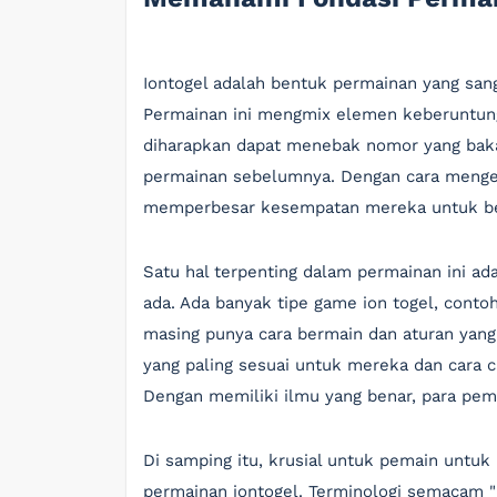
Iontogel adalah bentuk permainan yang sang
Permainan ini mengmix elemen keberuntun
diharapkan dapat menebak nomor yang baka
permainan sebelumnya. Dengan cara mengert
memperbesar kesempatan mereka untuk ber
Satu hal terpenting dalam permainan ini a
ada. Ada banyak tipe game ion togel, contoh
masing punya cara bermain dan aturan yang
yang paling sesuai untuk mereka dan cara c
Dengan memiliki ilmu yang benar, para pem
Di samping itu, krusial untuk pemain untu
permainan iontogel. Terminologi semacam "n