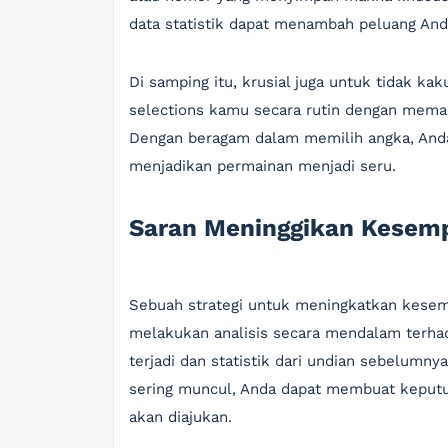
data statistik dapat menambah peluang An
Di samping itu, krusial juga untuk tidak k
selections kamu secara rutin dengan mema
Dengan beragam dalam memilih angka, An
menjadikan permainan menjadi seru.
Saran Meninggikan Kesemp
Sebuah strategi untuk meningkatkan kesemp
melakukan analisis secara mendalam terhada
terjadi dan statistik dari undian sebelumn
sering muncul, Anda dapat membuat keput
akan diajukan.