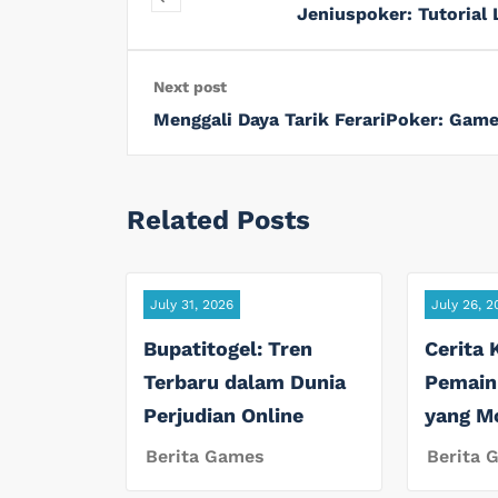
Jeniuspoker: Tutorial
Next post
Menggali Daya Tarik FerariPoker: Gam
Related Posts
July 31, 2026
July 26, 2
Bupatitogel: Tren
Cerita 
Terbaru dalam Dunia
Pemain
Perjudian Online
yang Mo
Berita Games
Berita 