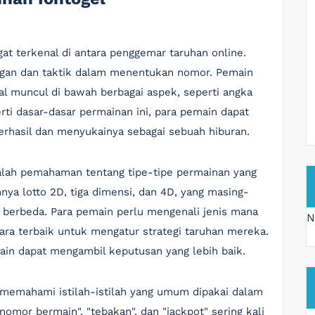
at terkenal di antara penggemar taruhan online.
gan dan taktik dalam menentukan nomor. Pemain
l muncul di bawah berbagai aspek, seperti angka
i dasar-dasar permainan ini, para pemain dapat
hasil dan menyukainya sebagai sebuah hiburan.
dalah pemahaman tentang tipe-tipe permainan yang
nya lotto 2D, tiga dimensi, dan 4D, yang masing-
 berbeda. Para pemain perlu mengenali jenis mana
N
ara terbaik untuk mengatur strategi taruhan mereka.
ain dapat mengambil keputusan yang lebih baik.
k memahami istilah-istilah yang umum dipakai dalam
omor bermain", "tebakan", dan "jackpot" sering kali