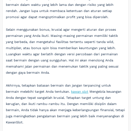
bermain dalam waktu yang lebih lama dan dengan risiko yang lebih
rendah. Jangan lupa untuk membaca ketentuan dan aturan setiap
promosi agar dapat mengoptimalkan profit yang bisa diperoleh.
Selain menggunakan bonus, krusial agar mengerti aturan dan proses
permainan yang Anda ikuti. Masing-masing permainan memiliki taktik
yang berbeda, dan mengetahui fasilitas tertentu seperti tanda wild,
multiplier, atau bonus spin bisa memberikan keuntungan yang lebih.
Luangkan waktu agar berlatih dengan versi percobaan dari permainan
saat bermain dengan uang sungguhan. Hal ini akan menolong Anda
memahami jalan permainan dan menemukan taktik yang paling sesuai
dengan gaya bermain Anda.
Akhirnya, tetapkan batasan bermain dan jangan terpancing untuk
bermain melebihi target Anda tentukan.
kawan slot
Mengelola keuangan
Anda dengan tepat sangatlah krusial. Tetapkan target untung dan
kerugian, dan ikuti rambu-rambu itu. Dengan memiliki disiplin dalam
bermain, Anda tidak hanya akan menjaga keberlangsungan finansial, tetapi
juga meningkatkan pengalaman bermain yang lebih baik menyenangkan di
KawanSlot.