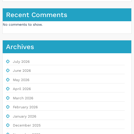
Recent Comments
No comments to show.
Archives
July 2026
June 2026
May 2026
April 2026
March 2026
February 2026
January 2026
December 2025