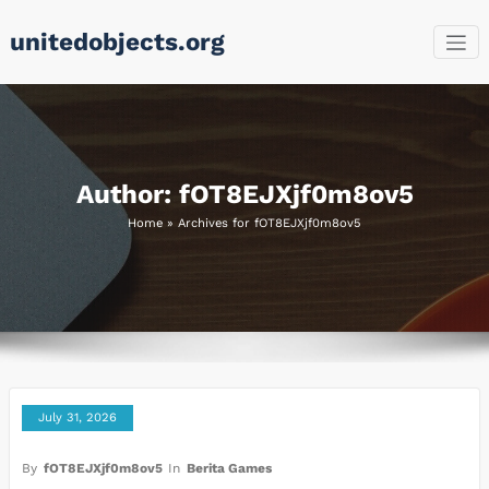
Skip
unitedobjects.org
to
content
Author:
fOT8EJXjf0m8ov5
Home
»
Archives for fOT8EJXjf0m8ov5
July 31, 2026
By
fOT8EJXjf0m8ov5
In
Berita Games