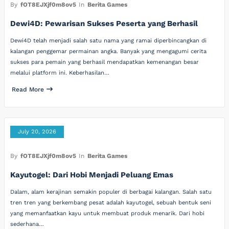
By
fOT8EJXjf0m8ov5
In
Berita Games
Dewi4D: Pewarisan Sukses Peserta yang Berhasil
Dewi4D telah menjadi salah satu nama yang ramai diperbincangkan di
kalangan penggemar permainan angka. Banyak yang mengagumi cerita
sukses para pemain yang berhasil mendapatkan kemenangan besar
melalui platform ini. Keberhasilan…
Read More
July 20, 2026
By
fOT8EJXjf0m8ov5
In
Berita Games
Kayutogel: Dari Hobi Menjadi Peluang Emas
Dalam, alam kerajinan semakin populer di berbagai kalangan. Salah satu
tren tren yang berkembang pesat adalah kayutogel, sebuah bentuk seni
yang memanfaatkan kayu untuk membuat produk menarik. Dari hobi
sederhana…