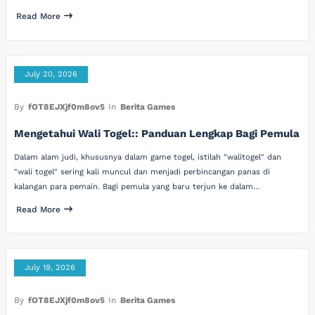
Read More
July 20, 2026
By
fOT8EJXjf0m8ov5
In
Berita Games
Mengetahui Wali Togel:: Panduan Lengkap Bagi Pemula
Dalam alam judi, khususnya dalam game togel, istilah "walitogel" dan
"wali togel" sering kali muncul dan menjadi perbincangan panas di
kalangan para pemain. Bagi pemula yang baru terjun ke dalam…
Read More
July 19, 2026
By
fOT8EJXjf0m8ov5
In
Berita Games