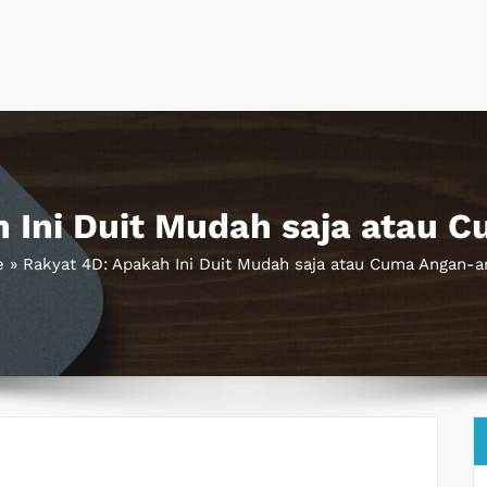
h Ini Duit Mudah saja atau 
e
»
Rakyat 4D: Apakah Ini Duit Mudah saja atau Cuma Angan-