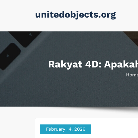
Skip
unitedobjects.org
to
content
Rakyat 4D: Apaka
Hom
February 14, 2026