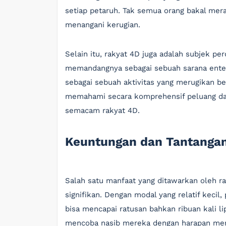
setiap petaruh. Tak semua orang bakal mer
menangani kerugian.
Selain itu, rakyat 4D juga adalah subjek p
memandangnya sebagai sebuah sarana ente
sebagai sebuah aktivitas yang merugikan be
memahami secara komprehensif peluang dan
semacam rakyat 4D.
Keuntungan dan Tantanga
Salah satu manfaat yang ditawarkan oleh ra
signifikan. Dengan modal yang relatif keci
bisa mencapai ratusan bahkan ribuan kali li
mencoba nasib mereka dengan harapan men