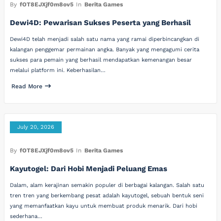
By
fOT8EJXjf0m8ov5
In
Berita Games
Dewi4D: Pewarisan Sukses Peserta yang Berhasil
Dewi4D telah menjadi salah satu nama yang ramai diperbincangkan di
kalangan penggemar permainan angka. Banyak yang mengagumi cerita
sukses para pemain yang berhasil mendapatkan kemenangan besar
melalui platform ini. Keberhasilan…
Read More
July 20, 2026
By
fOT8EJXjf0m8ov5
In
Berita Games
Kayutogel: Dari Hobi Menjadi Peluang Emas
Dalam, alam kerajinan semakin populer di berbagai kalangan. Salah satu
tren tren yang berkembang pesat adalah kayutogel, sebuah bentuk seni
yang memanfaatkan kayu untuk membuat produk menarik. Dari hobi
sederhana…