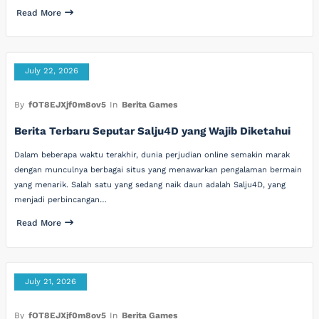
Read More
July 22, 2026
By
fOT8EJXjf0m8ov5
In
Berita Games
Berita Terbaru Seputar Salju4D yang Wajib Diketahui
Dalam beberapa waktu terakhir, dunia perjudian online semakin marak
dengan munculnya berbagai situs yang menawarkan pengalaman bermain
yang menarik. Salah satu yang sedang naik daun adalah Salju4D, yang
menjadi perbincangan…
Read More
July 21, 2026
By
fOT8EJXjf0m8ov5
In
Berita Games