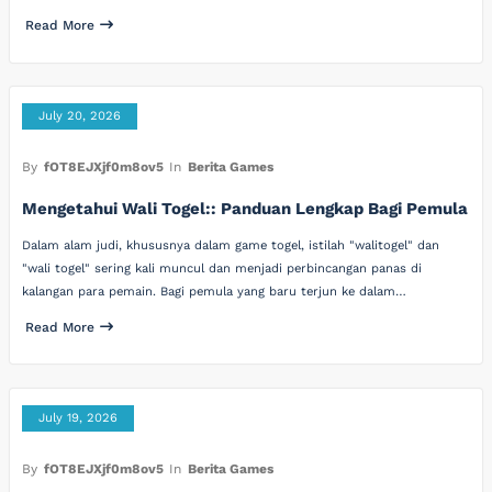
Read More
July 20, 2026
By
fOT8EJXjf0m8ov5
In
Berita Games
Mengetahui Wali Togel:: Panduan Lengkap Bagi Pemula
Dalam alam judi, khususnya dalam game togel, istilah "walitogel" dan
"wali togel" sering kali muncul dan menjadi perbincangan panas di
kalangan para pemain. Bagi pemula yang baru terjun ke dalam…
Read More
July 19, 2026
By
fOT8EJXjf0m8ov5
In
Berita Games