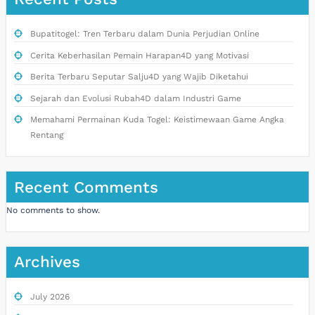
Bupatitogel: Tren Terbaru dalam Dunia Perjudian Online
Cerita Keberhasilan Pemain Harapan4D yang Motivasi
Berita Terbaru Seputar Salju4D yang Wajib Diketahui
Sejarah dan Evolusi Rubah4D dalam Industri Game
Memahami Permainan Kuda Togel: Keistimewaan Game Angka
Rentang
Recent Comments
No comments to show.
Archives
July 2026