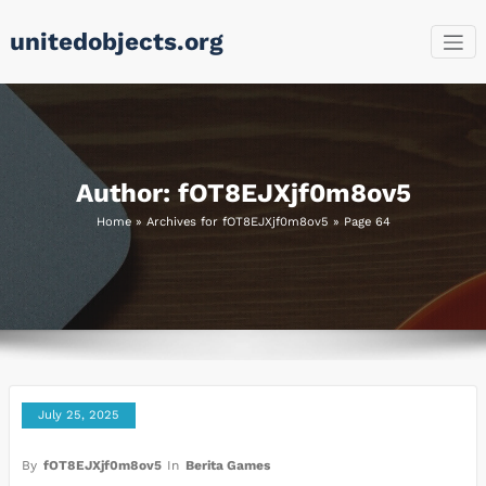
Skip
unitedobjects.org
to
content
Author:
fOT8EJXjf0m8ov5
Home
»
Archives for fOT8EJXjf0m8ov5
»
Page 64
July 25, 2025
By
fOT8EJXjf0m8ov5
In
Berita Games