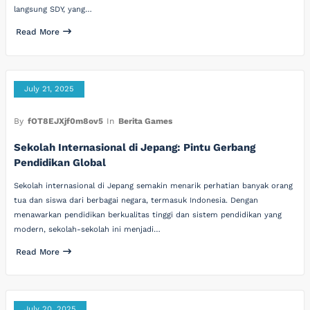
langsung SDY, yang…
Read More
July 21, 2025
By
fOT8EJXjf0m8ov5
In
Berita Games
Sekolah Internasional di Jepang: Pintu Gerbang
Pendidikan Global
Sekolah internasional di Jepang semakin menarik perhatian banyak orang
tua dan siswa dari berbagai negara, termasuk Indonesia. Dengan
menawarkan pendidikan berkualitas tinggi dan sistem pendidikan yang
modern, sekolah-sekolah ini menjadi…
Read More
July 20, 2025