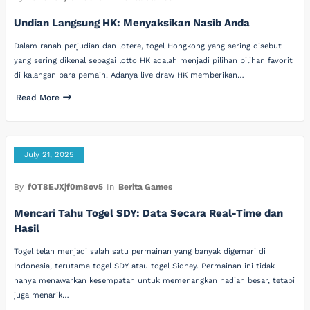
Undian Langsung HK: Menyaksikan Nasib Anda
Dalam ranah perjudian dan lotere, togel Hongkong yang sering disebut
yang sering dikenal sebagai lotto HK adalah menjadi pilihan pilihan favorit
di kalangan para pemain. Adanya live draw HK memberikan…
Read More
July 21, 2025
By
fOT8EJXjf0m8ov5
In
Berita Games
Mencari Tahu Togel SDY: Data Secara Real-Time dan
Hasil
Togel telah menjadi salah satu permainan yang banyak digemari di
Indonesia, terutama togel SDY atau togel Sidney. Permainan ini tidak
hanya menawarkan kesempatan untuk memenangkan hadiah besar, tetapi
juga menarik…