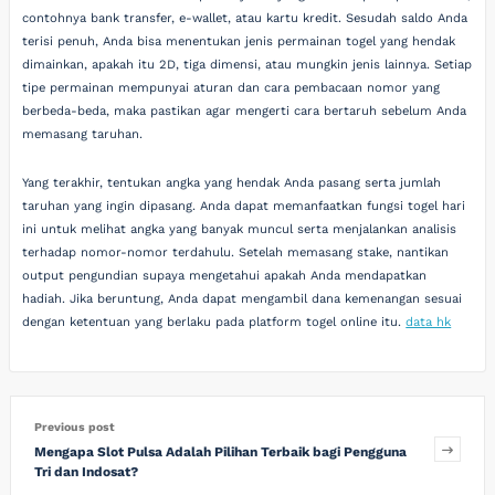
contohnya bank transfer, e-wallet, atau kartu kredit. Sesudah saldo Anda
terisi penuh, Anda bisa menentukan jenis permainan togel yang hendak
dimainkan, apakah itu 2D, tiga dimensi, atau mungkin jenis lainnya. Setiap
tipe permainan mempunyai aturan dan cara pembacaan nomor yang
berbeda-beda, maka pastikan agar mengerti cara bertaruh sebelum Anda
memasang taruhan.
Yang terakhir, tentukan angka yang hendak Anda pasang serta jumlah
taruhan yang ingin dipasang. Anda dapat memanfaatkan fungsi togel hari
ini untuk melihat angka yang banyak muncul serta menjalankan analisis
terhadap nomor-nomor terdahulu. Setelah memasang stake, nantikan
output pengundian supaya mengetahui apakah Anda mendapatkan
hadiah. Jika beruntung, Anda dapat mengambil dana kemenangan sesuai
dengan ketentuan yang berlaku pada platform togel online itu.
data hk
Previous post
Mengapa Slot Pulsa Adalah Pilihan Terbaik bagi Pengguna
Tri dan Indosat?