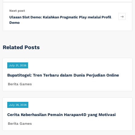
Next post
Ulasan Slot Demo: Kalahkan Pragmatic Play melalui Profil
Demo
Related Posts
July 31, 2026
Bupatitogel: Tren Terbaru dalam Dunia Perjudian Online
Berita Games
July 26, 2026
Cerita Keberhasilan Pemain Harapan4D yang Motivasi
Berita Games