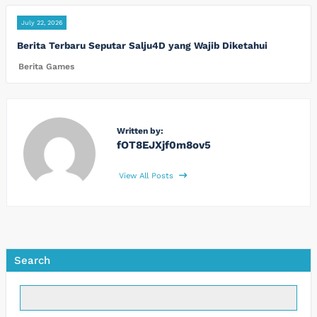
July 22, 2026
Berita Terbaru Seputar Salju4D yang Wajib Diketahui
Berita Games
Written by:
fOT8EJXjf0m8ov5
View All Posts
Search