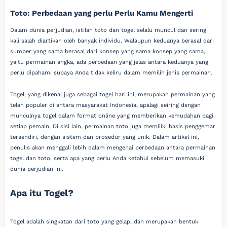
Toto: Perbedaan yang perlu Perlu Kamu Mengerti
Dalam dunia perjudian, istilah toto dan togel selalu muncul dan sering
kali salah diartikan oleh banyak individu. Walaupun keduanya berasal dari
sumber yang sama berasal dari konsep yang sama konsep yang sama,
yaitu permainan angka, ada perbedaan yang jelas antara keduanya yang
perlu dipahami supaya Anda tidak keliru dalam memilih jenis permainan.
Togel, yang dikenal juga sebagai togel hari ini, merupakan permainan yang
telah populer di antara masyarakat Indonesia, apalagi seiring dengan
munculnya togel dalam format online yang memberikan kemudahan bagi
setiap pemain. Di sisi lain, permainan toto juga memiliki basis penggemar
tersendiri, dengan sistem dan prosedur yang unik. Dalam artikel ini,
penulis akan menggali lebih dalam mengenai perbedaan antara permainan
togel dan toto, serta apa yang perlu Anda ketahui sebelum memasuki
dunia perjudian ini.
Apa itu Togel?
Togel adalah singkatan dari toto yang gelap, dan merupakan bentuk