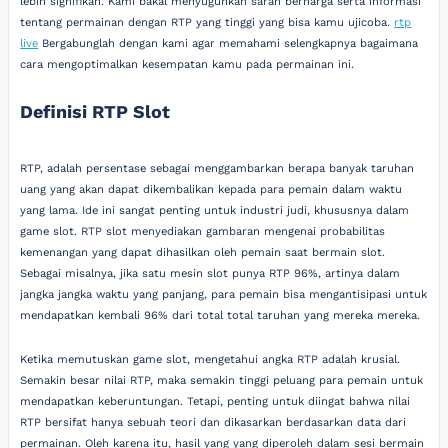
lebih signifikan. Kami bakal menyuguhkan saran berharga serta informasi
tentang permainan dengan RTP yang tinggi yang bisa kamu ujicoba.
rtp
live
Bergabunglah dengan kami agar memahami selengkapnya bagaimana
cara mengoptimalkan kesempatan kamu pada permainan ini.
Definisi RTP Slot
RTP, adalah persentase sebagai menggambarkan berapa banyak taruhan
uang yang akan dapat dikembalikan kepada para pemain dalam waktu
yang lama. Ide ini sangat penting untuk industri judi, khususnya dalam
game slot. RTP slot menyediakan gambaran mengenai probabilitas
kemenangan yang dapat dihasilkan oleh pemain saat bermain slot.
Sebagai misalnya, jika satu mesin slot punya RTP 96%, artinya dalam
jangka jangka waktu yang panjang, para pemain bisa mengantisipasi untuk
mendapatkan kembali 96% dari total total taruhan yang mereka mereka.
Ketika memutuskan game slot, mengetahui angka RTP adalah krusial.
Semakin besar nilai RTP, maka semakin tinggi peluang para pemain untuk
mendapatkan keberuntungan. Tetapi, penting untuk diingat bahwa nilai
RTP bersifat hanya sebuah teori dan dikasarkan berdasarkan data dari
permainan. Oleh karena itu, hasil yang yang diperoleh dalam sesi bermain