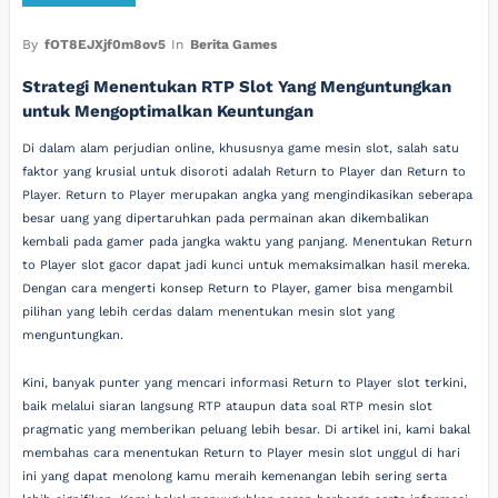
By
fOT8EJXjf0m8ov5
In
Berita Games
Strategi Menentukan RTP Slot Yang Menguntungkan
untuk Mengoptimalkan Keuntungan
Di dalam alam perjudian online, khususnya game mesin slot, salah satu
faktor yang krusial untuk disoroti adalah Return to Player dan Return to
Player. Return to Player merupakan angka yang mengindikasikan seberapa
besar uang yang dipertaruhkan pada permainan akan dikembalikan
kembali pada gamer pada jangka waktu yang panjang. Menentukan Return
to Player slot gacor dapat jadi kunci untuk memaksimalkan hasil mereka.
Dengan cara mengerti konsep Return to Player, gamer bisa mengambil
pilihan yang lebih cerdas dalam menentukan mesin slot yang
menguntungkan.
Kini, banyak punter yang mencari informasi Return to Player slot terkini,
baik melalui siaran langsung RTP ataupun data soal RTP mesin slot
pragmatic yang memberikan peluang lebih besar. Di artikel ini, kami bakal
membahas cara menentukan Return to Player mesin slot unggul di hari
ini yang dapat menolong kamu meraih kemenangan lebih sering serta