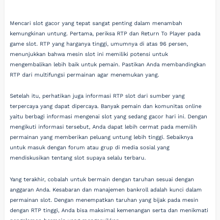
Mencari slot gacor yang tepat sangat penting dalam menambah
kemungkinan untung. Pertama, periksa RTP dan Return To Player pada
game slot. RTP yang harganya tinggi, umumnya di atas 96 persen,
menunjukkan bahwa mesin slot ini memiliki potensi untuk
mengembalikan lebih baik untuk pemain. Pastikan Anda membandingkan
RTP dari multifungsi permainan agar menemukan yang.
Setelah itu, perhatikan juga informasi RTP slot dari sumber yang
terpercaya yang dapat dipercaya. Banyak pemain dan komunitas online
yaitu berbagi informasi mengenai slot yang sedang gacor hari ini. Dengan
mengikuti informasi tersebut, Anda dapat lebih cermat pada memilih
permainan yang memberikan peluang untung lebih tinggi. Sebaiknya
untuk masuk dengan forum atau grup di media sosial yang
mendiskusikan tentang slot supaya selalu terbaru.
Yang terakhir, cobalah untuk bermain dengan taruhan sesuai dengan
anggaran Anda. Kesabaran dan manajemen bankroll adalah kunci dalam
permainan slot. Dengan menempatkan taruhan yang bijak pada mesin
dengan RTP tinggi, Anda bisa maksimal kemenangan serta dan menikmati