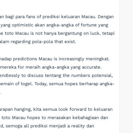
 bagi para fans of prediksi keluaran Macau. Dengan
k yang optimistic akan angka-angka of fortune yang
 the toto Macau is not hanya bergantung on luck, tetapi
am regarding pola-pola that exist.
adap predictions Macau is increasingly meningkat.
i mereka for meraih angka-angka yang accurate.
 endlessly to discuss tentang the numbers potensial,
pemain of togel. Today, semua hopes berharap angka-
.
harapan hanging, kita semua look forward to keluaran
in toto Macau hopes to merasakan kebahagiaan dan
d, semoga all prediksi menjadi a reality dan