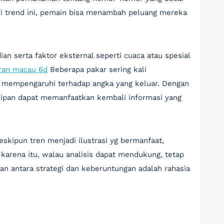
ri trend ini, pemain bisa menambah peluang mereka
an serta faktor eksternal seperti cuaca atau spesial
ran macau 6d
Beberapa pakar sering kali
t mempengaruhi terhadap angka yang keluar. Dengan
sipan dapat memanfaatkan kembali informasi yang
skipun tren menjadi ilustrasi yg bermanfaat,
 karena itu, walau analisis dapat mendukung, tetap
an antara strategi dan keberuntungan adalah rahasia