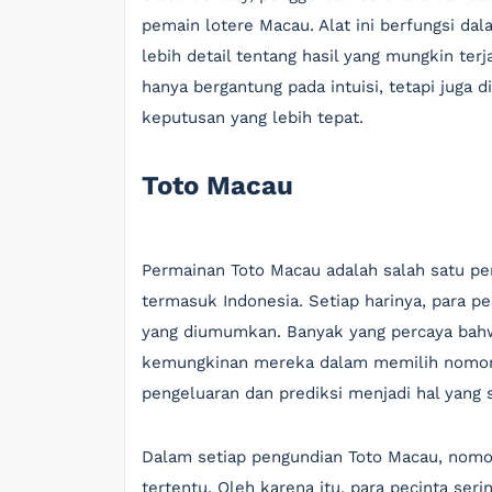
pemain lotere Macau. Alat ini berfungsi d
lebih detail tentang hasil yang mungkin terj
hanya bergantung pada intuisi, tetapi juga
keputusan yang lebih tepat.
Toto Macau
Permainan Toto Macau adalah salah satu per
termasuk Indonesia. Setiap harinya, para
yang diumumkan. Banyak yang percaya bahwa
kemungkinan mereka dalam memilih nomor 
pengeluaran dan prediksi menjadi hal yang s
Dalam setiap pengundian Toto Macau, nomor y
tertentu. Oleh karena itu, para pecinta se