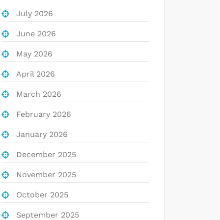
July 2026
June 2026
May 2026
April 2026
March 2026
February 2026
January 2026
December 2025
November 2025
October 2025
September 2025