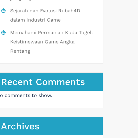
Sejarah dan Evolusi Rubah4D
dalam Industri Game
Memahami Permainan Kuda Togel:
Keistimewaan Game Angka
Rentang
Recent Comments
o comments to show.
Archives