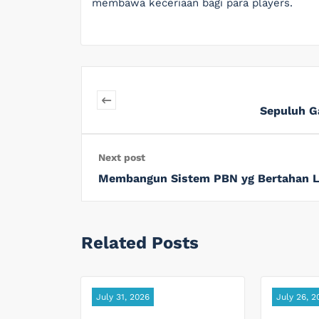
membawa keceriaan bagi para players.
Sepuluh G
Next post
Membangun Sistem PBN yg Bertahan 
Related Posts
July 31, 2026
July 26, 2