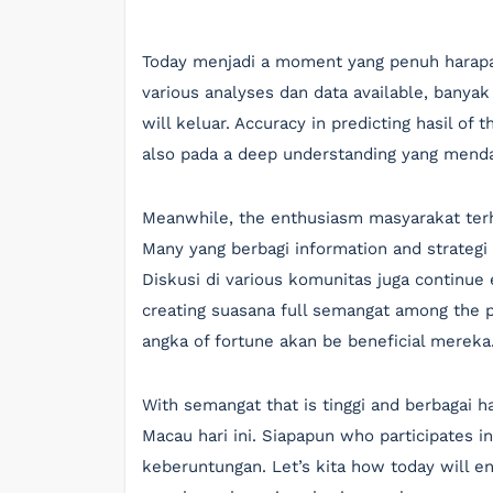
Today menjadi a moment yang penuh harapan
various analyses dan data available, banya
will keluar. Accuracy in predicting hasil of
also pada a deep understanding yang mendal
Meanwhile, the enthusiasm masyarakat terh
Many yang berbagi information and strateg
Diskusi di various komunitas juga continue
creating suasana full semangat among the 
angka of fortune akan be beneficial mereka
With semangat that is tinggi and berbagai 
Macau hari ini. Siapapun who participates 
keberuntungan. Let’s kita how today will en