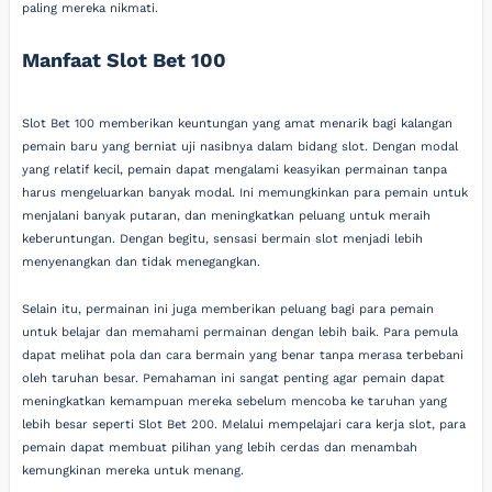
paling mereka nikmati.
Manfaat Slot Bet 100
Slot Bet 100 memberikan keuntungan yang amat menarik bagi kalangan
pemain baru yang berniat uji nasibnya dalam bidang slot. Dengan modal
yang relatif kecil, pemain dapat mengalami keasyikan permainan tanpa
harus mengeluarkan banyak modal. Ini memungkinkan para pemain untuk
menjalani banyak putaran, dan meningkatkan peluang untuk meraih
keberuntungan. Dengan begitu, sensasi bermain slot menjadi lebih
menyenangkan dan tidak menegangkan.
Selain itu, permainan ini juga memberikan peluang bagi para pemain
untuk belajar dan memahami permainan dengan lebih baik. Para pemula
dapat melihat pola dan cara bermain yang benar tanpa merasa terbebani
oleh taruhan besar. Pemahaman ini sangat penting agar pemain dapat
meningkatkan kemampuan mereka sebelum mencoba ke taruhan yang
lebih besar seperti Slot Bet 200. Melalui mempelajari cara kerja slot, para
pemain dapat membuat pilihan yang lebih cerdas dan menambah
kemungkinan mereka untuk menang.