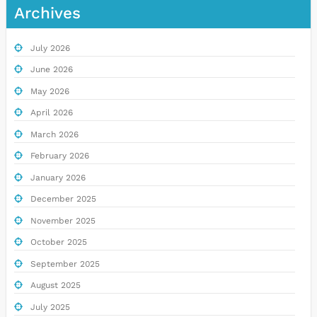
Archives
July 2026
June 2026
May 2026
April 2026
March 2026
February 2026
January 2026
December 2025
November 2025
October 2025
September 2025
August 2025
July 2025