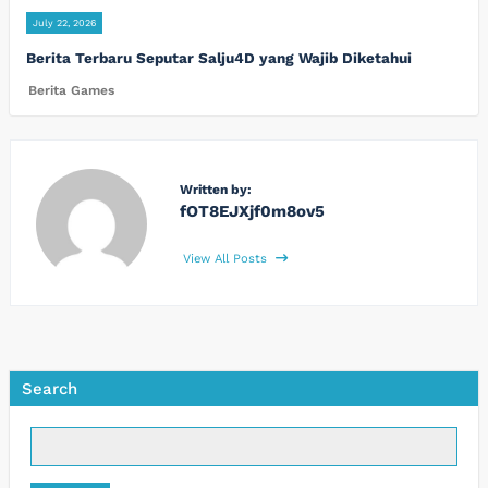
July 22, 2026
Berita Terbaru Seputar Salju4D yang Wajib Diketahui
Berita Games
Written by:
fOT8EJXjf0m8ov5
View All Posts
Search