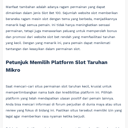
Manfaat tambahan adalah adanya ragam permainan yang dapat
dimainkan dalam jenis Slot Bet 100. Sejumlah website slot memberikan
beraneka ragam mesin slot dengan tema yang berbeda, menjadikannya
menarik bagi semua pemain. Ini tidak hanya meningkatkan sensasi
permainan, tetapi juga menawarkan peluang untuk memperoleh bonus
dan promosi dari website slot bet rendah yang memfasilitasi taruhan
yang kecil. Dengan yang menarik ini, para pemain dapat menikmati
tantangan dan keasyikan dalam permainan slot.
Petunjuk Memilih Platform Slot Taruhan
Mikro
Saat mencari-cari situs permainan slot taruhan kecil, krusial untuk
mempertimbangkan nama baik dan kredibilitas platform ini. Pilihlah
platform yang telah mendapatkan ulasan positif dari pemain lainnya.
Anda bisa mencari informasi di forum perjudian di dunia maya atau situs
review yang fokus di bidang ini. Pastikan situs tersebut memiliki izin yang
legal agar memberikan rasa nyaman ketika berjudi.