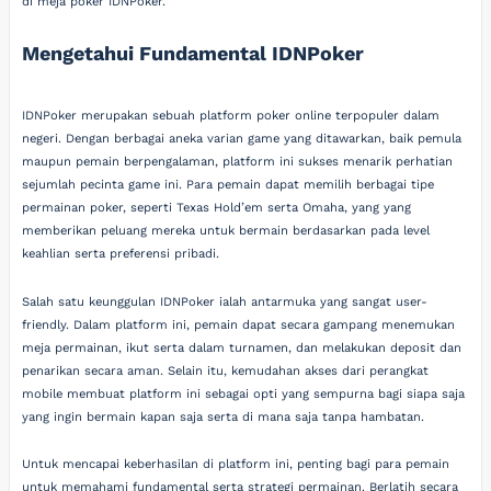
di meja poker IDNPoker.
Mengetahui Fundamental IDNPoker
IDNPoker merupakan sebuah platform poker online terpopuler dalam
negeri. Dengan berbagai aneka varian game yang ditawarkan, baik pemula
maupun pemain berpengalaman, platform ini sukses menarik perhatian
sejumlah pecinta game ini. Para pemain dapat memilih berbagai tipe
permainan poker, seperti Texas Hold’em serta Omaha, yang yang
memberikan peluang mereka untuk bermain berdasarkan pada level
keahlian serta preferensi pribadi.
Salah satu keunggulan IDNPoker ialah antarmuka yang sangat user-
friendly. Dalam platform ini, pemain dapat secara gampang menemukan
meja permainan, ikut serta dalam turnamen, dan melakukan deposit dan
penarikan secara aman. Selain itu, kemudahan akses dari perangkat
mobile membuat platform ini sebagai opti yang sempurna bagi siapa saja
yang ingin bermain kapan saja serta di mana saja tanpa hambatan.
Untuk mencapai keberhasilan di platform ini, penting bagi para pemain
untuk memahami fundamental serta strategi permainan. Berlatih secara