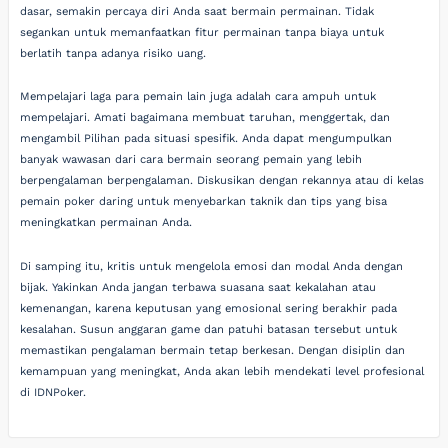
dasar, semakin percaya diri Anda saat bermain permainan. Tidak
segankan untuk memanfaatkan fitur permainan tanpa biaya untuk
berlatih tanpa adanya risiko uang.
Mempelajari laga para pemain lain juga adalah cara ampuh untuk
mempelajari. Amati bagaimana membuat taruhan, menggertak, dan
mengambil Pilihan pada situasi spesifik. Anda dapat mengumpulkan
banyak wawasan dari cara bermain seorang pemain yang lebih
berpengalaman berpengalaman. Diskusikan dengan rekannya atau di kelas
pemain poker daring untuk menyebarkan taknik dan tips yang bisa
meningkatkan permainan Anda.
Di samping itu, kritis untuk mengelola emosi dan modal Anda dengan
bijak. Yakinkan Anda jangan terbawa suasana saat kekalahan atau
kemenangan, karena keputusan yang emosional sering berakhir pada
kesalahan. Susun anggaran game dan patuhi batasan tersebut untuk
memastikan pengalaman bermain tetap berkesan. Dengan disiplin dan
kemampuan yang meningkat, Anda akan lebih mendekati level profesional
di IDNPoker.