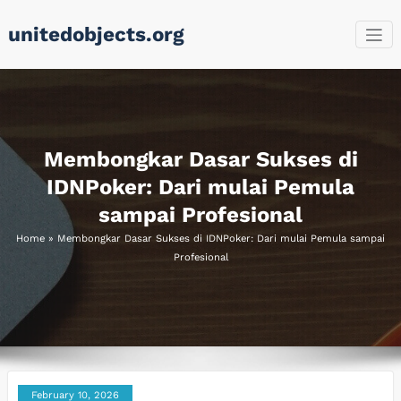
Skip
unitedobjects.org
to
content
Membongkar Dasar Sukses di
IDNPoker: Dari mulai Pemula
sampai Profesional
Home
»
Membongkar Dasar Sukses di IDNPoker: Dari mulai Pemula sampai
Profesional
February 10, 2026