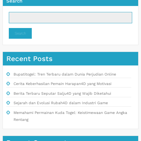
Search
Search
Recent Posts
Bupatitogel: Tren Terbaru dalam Dunia Perjudian Online
Cerita Keberhasilan Pemain Harapan4D yang Motivasi
Berita Terbaru Seputar Salju4D yang Wajib Diketahui
Sejarah dan Evolusi Rubah4D dalam Industri Game
Memahami Permainan Kuda Togel: Keistimewaan Game Angka
Rentang