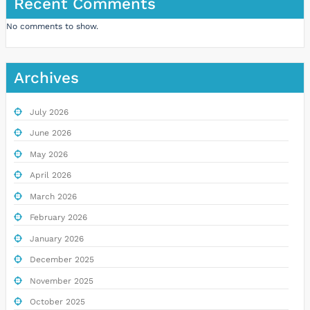
Recent Comments
No comments to show.
Archives
July 2026
June 2026
May 2026
April 2026
March 2026
February 2026
January 2026
December 2025
November 2025
October 2025