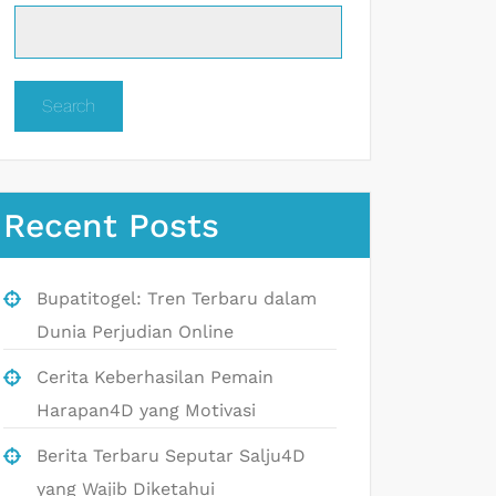
Search
Recent Posts
Bupatitogel: Tren Terbaru dalam
Dunia Perjudian Online
Cerita Keberhasilan Pemain
Harapan4D yang Motivasi
Berita Terbaru Seputar Salju4D
yang Wajib Diketahui