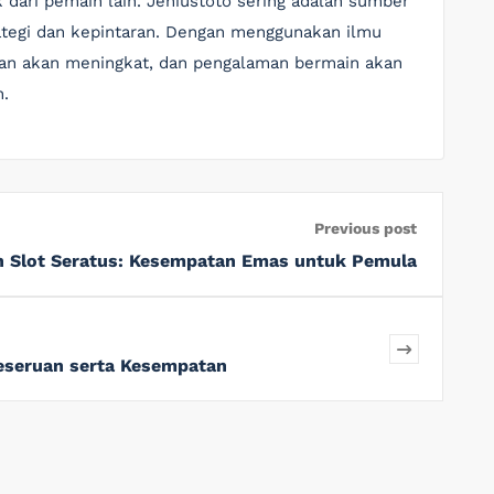
ari pemain lain. Jeniustoto sering adalah sumber
rategi dan kepintaran. Dengan menggunakan ilmu
nan akan meningkat, dan pengalaman bermain akan
.
Previous post
n Slot Seratus: Kesempatan Emas untuk Pemula
eseruan serta Kesempatan