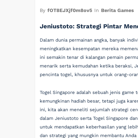
By
fOT8EJXjf0m8ov5
In
Berita Games
Jeniustoto: Strategi Pintar Me
Dalam dunia permainan angka, banyak indivi
meningkatkan kesempatan mereka memenang
ini semakin tenar di kalangan pemain permai
menarik serta kemudahan ketika beraksi, Je
pencinta togel, khususnya untuk orang-oran
Togel Singapore adalah sebuah jenis game t
kemungkinan hadiah besar, tetapi juga karen
ini, kita akan meneliti sejumlah strategi ce
dalam Jeniustoto serta Togel Singapore d
untuk mendapatkan keberhasilan yang lebi
dan strategi yang mungkin membantu Anda a