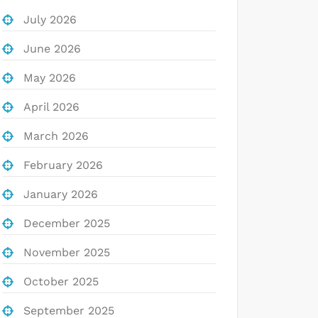
July 2026
June 2026
May 2026
April 2026
March 2026
February 2026
January 2026
December 2025
November 2025
October 2025
September 2025