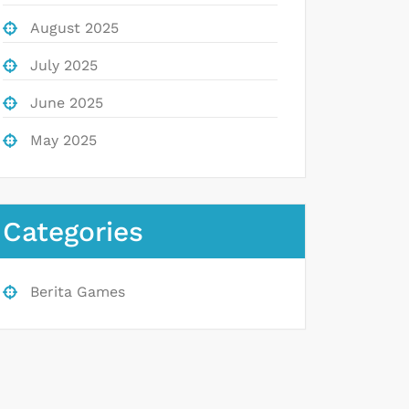
August 2025
July 2025
June 2025
May 2025
Categories
Berita Games