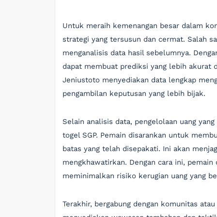
Untuk meraih kemenangan besar dalam komp
strategi yang tersusun dan cermat. Salah 
menganalisis data hasil sebelumnya. Denga
dapat membuat prediksi yang lebih akura
Jeniustoto menyediakan data lengkap menge
pengambilan keputusan yang lebih bijak.
Selain analisis data, pengelolaan uang yan
togel SGP. Pemain disarankan untuk membu
batas yang telah disepakati. Ini akan menj
mengkhawatirkan. Dengan cara ini, pemain
meminimalkan risiko kerugian uang yang be
Terakhir, bergabung dengan komunitas atau