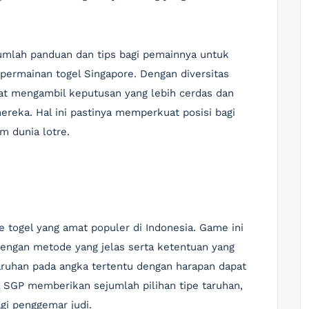
jumlah panduan dan tips bagi pemainnya untuk
rmainan togel Singapore. Dengan diversitas
pat mengambil keputusan yang lebih cerdas dan
reka. Hal ini pastinya memperkuat posisi bagi
m dunia lotre.
e togel yang amat populer di Indonesia. Game ini
dengan metode yang jelas serta ketentuan yang
aruhan pada angka tertentu dengan harapan dapat
 SGP memberikan sejumlah pilihan tipe taruhan,
i penggemar judi.