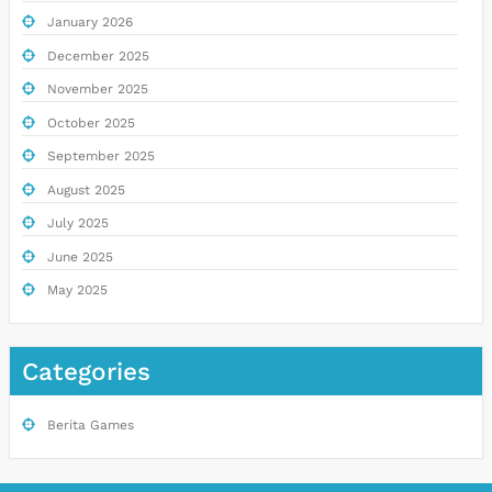
January 2026
December 2025
November 2025
October 2025
September 2025
August 2025
July 2025
June 2025
May 2025
Categories
Berita Games