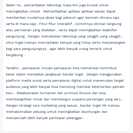
Selain itu , pemanfaatan teknologi masa kini juga krusial untuk
meningkatkan omset . Memanfaatkan aplikasi aplikasi seluler dapat
memberikan mudahnya akses bagi petaruh agar bermain dimana saja
serta di mana saja . Fitur-fitur interaktif , contohnya obrolan langsung
atau permainan yang diadakan , serta dapat meningkatkan keaktifan
pengunjung . Dengan memadukan teknologi yang canggih yang canggih ,
situs togel mampu menciptakan tempat yang hidup serta menyenangkan
bagi para pengunjungnya , agar lebih banyak orang tertarik untuk
bergabung .
Terakhir , pemasaran inovasi pemasaran bisa memainkan kontribusi
besar dalam menaikkan jangkauan bandar togel . Dengan menggunakan
platform media sosial serta pemasaran digital untuk menemukan target
audience yang lebih banyak bisa menolong memikat ketertarikan pemain
baru . Melaksanakan turnamen dan promosi khusus dan bisa
membangkitkan minat dan membangun suasana persaingan yang seru .
Dengan strategi cara marketing yang sesuai , bandar togel HK mampu
memaksimalkan peluang untuk meningkatkan keuntungan dan
memperoleh lebih banyak partisipan pelanggan .