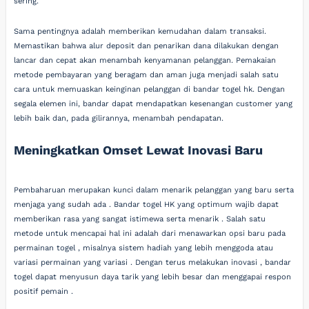
sering.
Sama pentingnya adalah memberikan kemudahan dalam transaksi.
Memastikan bahwa alur deposit dan penarikan dana dilakukan dengan
lancar dan cepat akan menambah kenyamanan pelanggan. Pemakaian
metode pembayaran yang beragam dan aman juga menjadi salah satu
cara untuk memuaskan keinginan pelanggan di bandar togel hk. Dengan
segala elemen ini, bandar dapat mendapatkan kesenangan customer yang
lebih baik dan, pada gilirannya, menambah pendapatan.
Meningkatkan Omset Lewat Inovasi Baru
Pembaharuan merupakan kunci dalam menarik pelanggan yang baru serta
menjaga yang sudah ada . Bandar togel HK yang optimum wajib dapat
memberikan rasa yang sangat istimewa serta menarik . Salah satu
metode untuk mencapai hal ini adalah dari menawarkan opsi baru pada
permainan togel , misalnya sistem hadiah yang lebih menggoda atau
variasi permainan yang variasi . Dengan terus melakukan inovasi , bandar
togel dapat menyusun daya tarik yang lebih besar dan menggapai respon
positif pemain .