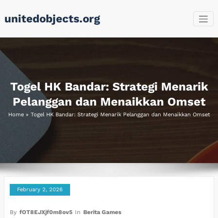
Skip
unitedobjects.org
to
content
Togel HK Bandar: Strategi Menarik
Pelanggan dan Menaikkan Omset
Home
»
Togel HK Bandar: Strategi Menarik Pelanggan dan Menaikkan Omset
February 2, 2026
By
fOT8EJXjf0m8ov5
In
Berita Games