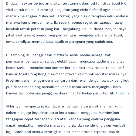
Di dalam sektor perjudian digital, terutama dalam sektor situs togel HK,
vital untuk memiliki strategi penjualan yang efektif efektif agar dapat
menarik pelanggan. Salah satu strategi yang bisa diterapkan ialah melalui
menawarkan promosi menarik, seperti bonus registrasi ataupun uang
kembali untuk petaruh yang baru bergabung. Hal ini dapat menjadi daya
pikat ekstra yang mendorong pemain agar mengetes situs supertogel,
serta sekaligus memperkuat loyalitas pengguna yang sudah ada.
Di samping itu, penggunaan platform social media sebagai alat
pemasaran pemasaran sangat efektif dalam mencapai audiens yang lebih
besar. Melalui menciptakan konten berupa interaktivitas serta edukatif,
bandar togel Hong Kong bisa menciptakan kelompok seputar merek nya.
Program yang menggandeng pengaruh dan rekan dengan banyak pengikut
pun dapat menolong menaikkan kepopuleran serta menjangkau lebih
banyak lagi potensial pengguna dan minat terhadap perjudian hk.
togel hk
Akhirnya, mempertahankan layanan pengguna yang baik menjadi kunci
dalam menjaga keyakinan serta keterpuasan pengguna. Memberikan
tanggapan cepat terhadap kueri atau kendala yang dialami pengguna
dapat menjadikan mereka merasa dihargai dan cenderung akan kembali
lagi. Kombinasi semua strategi ini bisa menciptakan reputasi positif