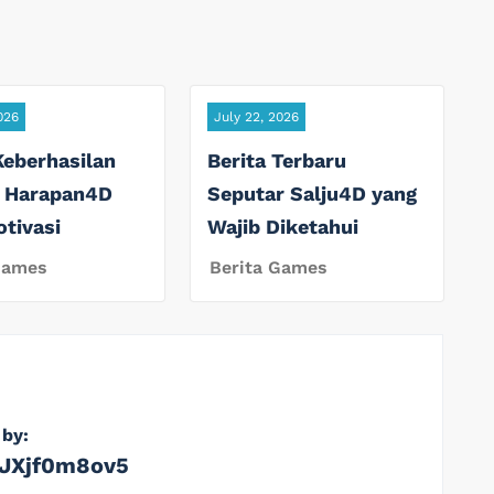
026
July 22, 2026
Keberhasilan
Berita Terbaru
 Harapan4D
Seputar Salju4D yang
tivasi
Wajib Diketahui
Games
Berita Games
 by:
JXjf0m8ov5