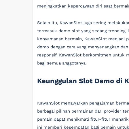
meningkatkan kepercayaan diri saat bermai
Selain itu, KawanSlot juga sering melaku
termasuk demo slot yang sedang trending.
kenyamanan bermain, KawanSlot menjadi pili
demo dengan cara yang menyenangkan dan 
responsif, KawanSlot berkomitmen untuk
bagi semua anggotanya.
Keunggulan Slot Demo di 
KawanSlot menawarkan pengalaman bermain
berbagai pilihan permainan dari provider te
pemain dapat menikmati fitur-fitur menari
ini memberi kesempatan bagi pemain unt