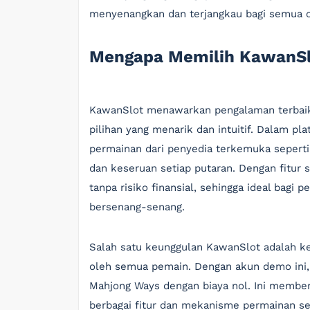
menyenangkan dan terjangkau bagi semua o
Mengapa Memilih KawanSl
KawanSlot menawarkan pengalaman terbaik
pilihan yang menarik dan intuitif. Dalam pl
permainan dari penyedia terkemuka seperti
dan keseruan setiap putaran. Dengan fitur
tanpa risiko finansial, sehingga ideal bagi
bersenang-senang.
Salah satu keunggulan KawanSlot adalah 
oleh semua pemain. Dengan akun demo ini, 
Mahjong Ways dengan biaya nol. Ini membe
berbagai fitur dan mekanisme permainan s