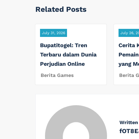
Related Posts
July 31, 2026
July 26, 2
Bupatitogel: Tren
Cerita 
Terbaru dalam Dunia
Pemain
Perjudian Online
yang Mo
Berita Games
Berita 
Written
fOT8E