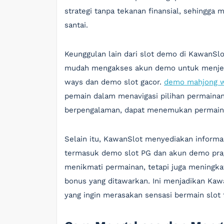
strategi tanpa tekanan finansial, sehingg
santai.
Keunggulan lain dari slot demo di KawanSlo
mudah mengakses akun demo untuk menjela
ways dan demo slot gacor.
demo mahjong 
pemain dalam menavigasi pilihan permaina
berpengalaman, dapat menemukan permaina
Selain itu, KawanSlot menyediakan informa
termasuk demo slot PG dan akun demo prag
menikmati permainan, tetapi juga meningka
bonus yang ditawarkan. Ini menjadikan Kawa
yang ingin merasakan sensasi bermain slot t