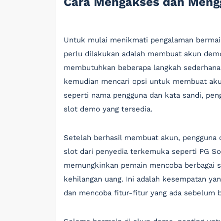
Cara Mengakses dan Men
Untuk mulai menikmati pengalaman bermain
perlu dilakukan adalah membuat akun demo
membutuhkan beberapa langkah sederhana.
kemudian mencari opsi untuk membuat akun
seperti nama pengguna dan kata sandi, pe
slot demo yang tersedia.
Setelah berhasil membuat akun, pengguna d
slot dari penyedia terkemuka seperti PG S
memungkinkan pemain mencoba berbagai sl
kehilangan uang. Ini adalah kesempatan 
dan mencoba fitur-fitur yang ada sebelum