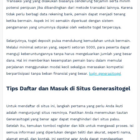
Transaksi yang yang dilakukan biasanya cenderung terjamin serta minim
potensi penipuan jika dibandingkan dari metode transaksi lainnya. Karena
tidak perlu berbagi data rekening bank, pemain dapat menjadi tenang
ketika bermain. Aspek ini ini semakin diperkuat dengan sistem
pengamanan yang umumnya dipakai oleh website togel terpercaya.
Selanjutnya, togel deposit pulsa mendukung kemudahan untuk bermain.
Melalui minimal setoran yang, seperti setoran 5000, para peserta dapat
menguji keberuntungannya tanpa harus mengeluarkan jumlah yang besar
dana. Hal ini memberikan kesempatan pemain baru dalam memulai
perjalanan menggunakan modal kecil sekaligus merasakan kompetisi
berpartisipasi tanpa beban finansial yang besar.
login generasitogel
Tips Daftar dan Masuk di Situs Generasitogel
Untuk mendaftar di situs ini, langkah pertama yang perlu Anda ikuti
adalah mengunjungi situs resminya. Pastikan Anda menemukan tautan
Generasitogel yang benar agar dapat menghindari dari situs palsu.
Setelah itu, temukan tombol register dan klik untuk mengawali proses. Isi
semua informasi yang diperlukan dengan teliti dan akurat, seperti nama,
alamat email, dan kontak. Ini penting agar Anda dapat mendapatkan