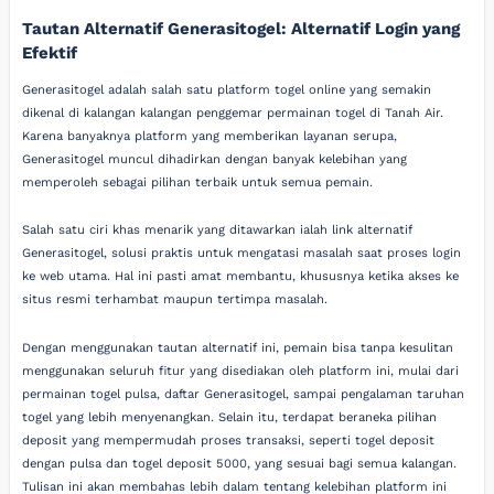
Tautan Alternatif Generasitogel: Alternatif Login yang
Efektif
Generasitogel adalah salah satu platform togel online yang semakin
dikenal di kalangan kalangan penggemar permainan togel di Tanah Air.
Karena banyaknya platform yang memberikan layanan serupa,
Generasitogel muncul dihadirkan dengan banyak kelebihan yang
memperoleh sebagai pilihan terbaik untuk semua pemain.
Salah satu ciri khas menarik yang ditawarkan ialah link alternatif
Generasitogel, solusi praktis untuk mengatasi masalah saat proses login
ke web utama. Hal ini pasti amat membantu, khususnya ketika akses ke
situs resmi terhambat maupun tertimpa masalah.
Dengan menggunakan tautan alternatif ini, pemain bisa tanpa kesulitan
menggunakan seluruh fitur yang disediakan oleh platform ini, mulai dari
permainan togel pulsa, daftar Generasitogel, sampai pengalaman taruhan
togel yang lebih menyenangkan. Selain itu, terdapat beraneka pilihan
deposit yang mempermudah proses transaksi, seperti togel deposit
dengan pulsa dan togel deposit 5000, yang sesuai bagi semua kalangan.
Tulisan ini akan membahas lebih dalam tentang kelebihan platform ini