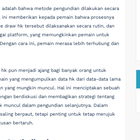
k adalah bahwa metode pengundian dilakukan secara
al ini memberikan kepada pemain bahwa prosesnya
ve draw hk tersebut dilaksanakan secara rutin, dan
bagai platform, yang memungkinkan pemain untuk
 Dengan cara ini, pemain merasa lebih terhubung dan
o hk pun menjadi ajang bagi banyak orang untuk
main yang mengumpulkan data hk dari data-data lama
an yang mungkin muncul. Hal ini menciptakan sebuah
dengan berdiskusi dan membagikan strategi tentang
uk muncul dalam pengundian selanjutnya. Dalam
 saling berpaut, tetapi penting untuk tetap merujuk
usan bertaruh.