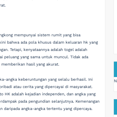
at.
ngkong mempunyai sistem rumit yang bisa
kini bahwa ada pola khusus dalam keluaran hk yang
an. Tetapi, kenyataannya adalah togel adalah
i peluang yang sama untuk muncul. Tidak ada
n memberikan hasil yang akurat.
a-angka keberuntungan yang selalu berhasil. Ini
N
badi atau cerita yang dipercayai di masyarakat.
tto HK adalah kejadian independen, dan angka yang
berdampak pada pengundian selanjutnya. Kemenangan
n daripada angka-angka tertentu yang dipercaya.