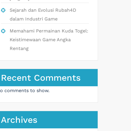
Sejarah dan Evolusi Rubah4D
dalam Industri Game
Memahami Permainan Kuda Togel:
Keistimewaan Game Angka
Rentang
Recent Comments
o comments to show.
Archives