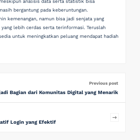
eskipun analisis data serta statistik bisa
masih bergantung pada keberuntungan.
in kemenangan, namun bisa jadi senjata yang
ang lebih cerdas serta terinformasi. Teruslah
rsedia untuk meningkatkan peluang mendapat hadiah
Previous post
adi Bagian dari Komunitas Digital yang Menarik
atif Login yang Efektif