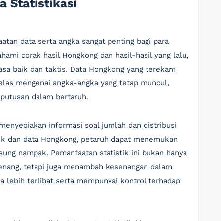
 Statistikasi
atan data serta angka sangat penting bagi para
mi corak hasil Hongkong dan hasil-hasil yang lalu,
asa baik dan taktis. Data Hongkong yang terekam
jelas mengenai angka-angka yang tetap muncul,
putusan dalam bertaruh.
 menyediakan informasi soal jumlah dan distribusi
 hk dan data Hongkong, petaruh dapat menemukan
ung nampak. Pemanfaatan statistik ini bukan hanya
nang, tetapi juga menambah kesenangan dalam
a lebih terlibat serta mempunyai kontrol terhadap