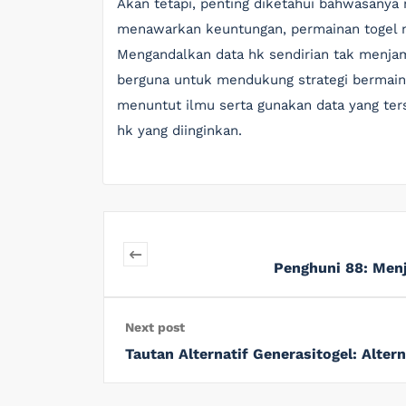
Akan tetapi, penting diketahui bahwasanya m
menawarkan keuntungan, permainan togel 
Mengandalkan data hk sendirian tak menjam
berguna untuk mendukung strategi bermain y
menuntut ilmu serta gunakan data yang te
hk yang diinginkan.
Penghuni 88: Menj
Next post
Tautan Alternatif Generasitogel: Altern