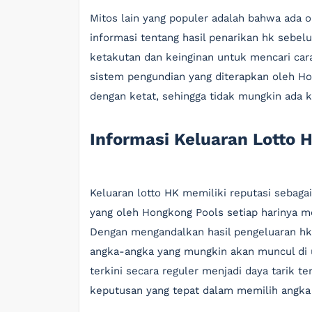
Mitos lain yang populer adalah bahwa ada o
informasi tentang hasil penarikan hk sebel
ketakutan dan keinginan untuk mencari cara
sistem pengundian yang diterapkan oleh Ho
dengan ketat, sehingga tidak mungkin ada k
Informasi Keluaran Lotto 
Keluaran lotto HK memiliki reputasi sebagai
yang oleh Hongkong Pools setiap harinya m
Dengan mengandalkan hasil pengeluaran hk
angka-angka yang mungkin akan muncul di u
terkini secara reguler menjadi daya tarik
keputusan yang tepat dalam memilih angka