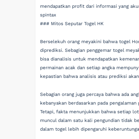
mendapatkan profit dari informasi yang akur
spintax
### Mitos Seputar Togel HK
Berselekuh orang meyakini bahwa togel Ho
diprediksi. Sebagian penggemar togel meya
bisa dianalisis untuk mendapatkan kemenang
permainan acak dan setiap angka mempunya
kepastian bahwa analisis atau prediksi aka
Sebagian orang juga percaya bahwa ada angk
kebanyakan berdasarkan pada pengalaman pri
Tetapi, fakta menunjukkan bahwa setiap lo
muncul dalam satu kali pengundian tidak 
dalam togel lebih dipengaruhi keberuntunga