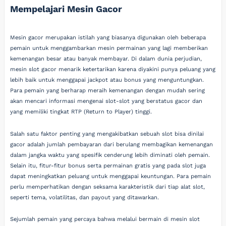
Mempelajari Mesin Gacor
Mesin gacor merupakan istilah yang biasanya digunakan oleh beberapa
pemain untuk menggambarkan mesin permainan yang lagi memberikan
kemenangan besar atau banyak membayar. Di dalam dunia perjudian,
mesin slot gacor menarik ketertarikan karena diyakini punya peluang yang
lebih baik untuk menggapai jackpot atau bonus yang menguntungkan.
Para pemain yang berharap meraih kemenangan dengan mudah sering
akan mencari informasi mengenai slot-slot yang berstatus gacor dan
yang memiliki tingkat RTP (Return to Player) tinggi.
Salah satu faktor penting yang mengakibatkan sebuah slot bisa dinilai
gacor adalah jumlah pembayaran dari berulang membagikan kemenangan
dalam jangka waktu yang spesifik cenderung lebih diminati oleh pemain.
Selain itu, fitur-fitur bonus serta permainan gratis yang pada slot juga
dapat meningkatkan peluang untuk menggapai keuntungan. Para pemain
perlu memperhatikan dengan seksama karakteristik dari tiap alat slot,
seperti tema, volatilitas, dan payout yang ditawarkan.
Sejumlah pemain yang percaya bahwa melalui bermain di mesin slot