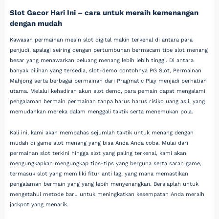
Slot Gacor Hari Ini – cara untuk meraih kemenangan
dengan mudah
Kawasan permainan mesin slot digital makin terkenal di antara para
penjudi, apalagi seiring dengan pertumbuhan bermacam tipe slot menang
besar yang menawarkan peluang menang lebih lebih tinggi. Di antara
banyak pilihan yang tersedia, slot-demo contohnya PG Slot, Permainan
Mahjong serta berbagai permainan dari Pragmatic Play menjadi perhatian
utama. Melalui kehadiran akun slot demo, para pemain dapat mengalami
pengalaman bermain permainan tanpa harus harus risiko uang asli, yang
memudahkan mereka dalam menggali taktik serta menemukan pola.
Kali ini, kami akan membahas sejumlah taktik untuk menang dengan
mudah di game slot menang yang bisa Anda Anda coba. Mulai dari
permainan slot terkini hingga slot yang paling terkenal, kami akan
mengungkapkan mengungkap tips-tips yang berguna serta saran game,
termasuk slot yang memiliki fitur anti lag, yang mana memastikan
pengalaman bermain yang yang lebih menyenangkan. Bersiaplah untuk
mengetahui metode baru untuk meningkatkan kesempatan Anda meraih
jackpot yang menarik.