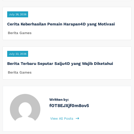
July 26, 2026
Cerita Keberhasilan Pemain Harapan4D yang Motivasi
Berita Games
July 22, 2026
Berita Terbaru Seputar Salju4D yang Wajib Diketahui
Berita Games
Written by:
fOT8EJXjf0m8ov5
View All Posts