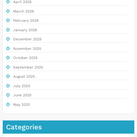
April 2026
March 2026
February 2026
January 2026
December 2025
November 2025
October 2025
September 2025
August 2025
July 2025
June 2025
May 2025
Categories