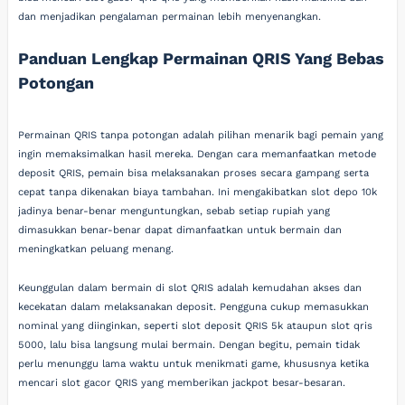
dan menjadikan pengalaman permainan lebih menyenangkan.
Panduan Lengkap Permainan QRIS Yang Bebas
Potongan
Permainan QRIS tanpa potongan adalah pilihan menarik bagi pemain yang
ingin memaksimalkan hasil mereka. Dengan cara memanfaatkan metode
deposit QRIS, pemain bisa melaksanakan proses secara gampang serta
cepat tanpa dikenakan biaya tambahan. Ini mengakibatkan slot depo 10k
jadinya benar-benar menguntungkan, sebab setiap rupiah yang
dimasukkan benar-benar dapat dimanfaatkan untuk bermain dan
meningkatkan peluang menang.
Keunggulan dalam bermain di slot QRIS adalah kemudahan akses dan
kecekatan dalam melaksanakan deposit. Pengguna cukup memasukkan
nominal yang diinginkan, seperti slot deposit QRIS 5k ataupun slot qris
5000, lalu bisa langsung mulai bermain. Dengan begitu, pemain tidak
perlu menunggu lama waktu untuk menikmati game, khususnya ketika
mencari slot gacor QRIS yang memberikan jackpot besar-besaran.