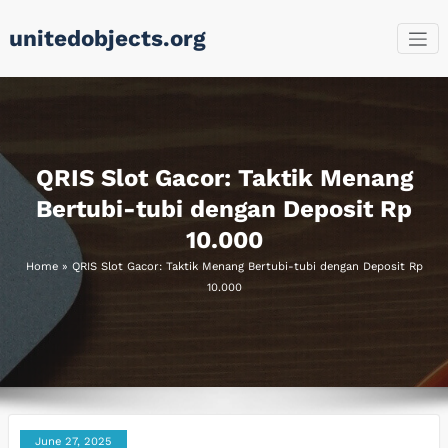
Skip
unitedobjects.org
to
content
QRIS Slot Gacor: Taktik Menang
Bertubi-tubi dengan Deposit Rp
10.000
Home
»
QRIS Slot Gacor: Taktik Menang Bertubi-tubi dengan Deposit Rp
10.000
June 27, 2025