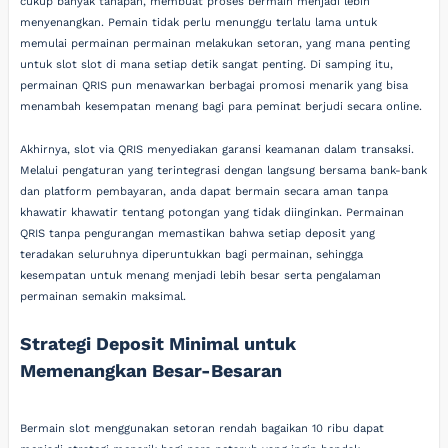
cukup banyak tahapan, membuat proses bermain menjadi lebih
menyenangkan. Pemain tidak perlu menunggu terlalu lama untuk
memulai permainan permainan melakukan setoran, yang mana penting
untuk slot slot di mana setiap detik sangat penting. Di samping itu,
permainan QRIS pun menawarkan berbagai promosi menarik yang bisa
menambah kesempatan menang bagi para peminat berjudi secara online.
Akhirnya, slot via QRIS menyediakan garansi keamanan dalam transaksi.
Melalui pengaturan yang terintegrasi dengan langsung bersama bank-bank
dan platform pembayaran, anda dapat bermain secara aman tanpa
khawatir khawatir tentang potongan yang tidak diinginkan. Permainan
QRIS tanpa pengurangan memastikan bahwa setiap deposit yang
teradakan seluruhnya diperuntukkan bagi permainan, sehingga
kesempatan untuk menang menjadi lebih besar serta pengalaman
permainan semakin maksimal.
Strategi Deposit Minimal untuk
Memenangkan Besar-Besaran
Bermain slot menggunakan setoran rendah bagaikan 10 ribu dapat