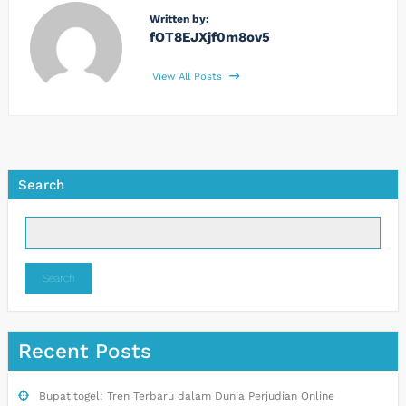
Written by:
fOT8EJXjf0m8ov5
View All Posts
Search
Search
Recent Posts
Bupatitogel: Tren Terbaru dalam Dunia Perjudian Online