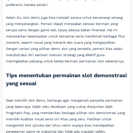
preferensi mereka sendiri.
Selain itu, slot demo juga bisa menjadi sarana untuk bersenang-senang
yang menyenangkan. Pemain dapat merasakan sensasi bermain yang
serupa sama dengan game asli, tanpa adanya beban finansial. Hal ini
menawarkan kesempatan untuk bersantai serta menikmati berbagai fitur
menarik, seperti visual yang menarik dan suara yang mengasyikkan.
Dengan variasi yang pilihan demo slot yang tersedia, pemain bisa selalu
mendistraksi diri sembari mencari strategi yang efektif guna
meningkatkan peluang untuk ketika bermain permainan slot sebenarnya.
Tips menentukan permainan slot demonstrasi
yang sesuai
Saat memilih slot demo, berharga agar mengamati penyedia permainan
yang tepercaya. Salah satu developer yang cukup dianjurkan ialah
Pragmatic Play, yang memberikan berbagai pilihan slot demonstrasi yang
memiliki kualitas visual serta ciri khas yang seru. Pastikan untuk
mengambil slot ujicoba dari situs resmi supaya bisa mendapatkan
pengalaman game yg maksimal dan tidak ada masalah safety.