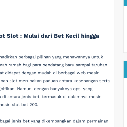
t Slot : Mulai dari Bet Kecil hingga
hadirkan berbagai pilihan yang menawannya untuk
amah ramah bagi para pendatang baru sampai taruhan
apat didapat dengan mudah di berbagai web mesin
ainan slot merupakan paduan antara kesenangan serta
nifikan. Namun, dengan banyaknya opsi yang
n di antara jenis bet, termasuk di dalamnya mesin
mesin slot bet 200.
berbagai jenis bet yang dikembangkan dalam permainan