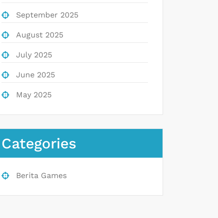
September 2025
August 2025
July 2025
June 2025
May 2025
Categories
Berita Games