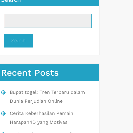
Search
Recent Posts
Bupatitogel: Tren Terbaru dalam
Dunia Perjudian Online
Cerita Keberhasilan Pemain
Harapan4D yang Motivasi