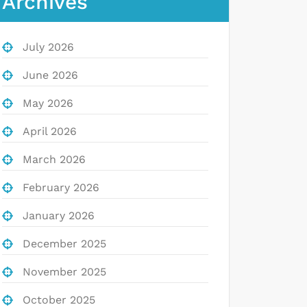
Archives
July 2026
June 2026
May 2026
April 2026
March 2026
February 2026
January 2026
December 2025
November 2025
October 2025