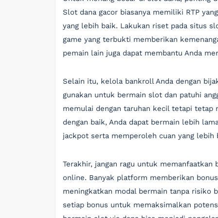
Slot dana gacor biasanya memiliki RTP yan
yang lebih baik. Lakukan riset pada situs s
game yang terbukti memberikan kemenangan
pemain lain juga dapat membantu Anda me
Selain itu, kelola bankroll Anda dengan bi
gunakan untuk bermain slot dan patuhi angg
memulai dengan taruhan kecil tetapi tetap
dengan baik, Anda dapat bermain lebih la
jackpot serta memperoleh cuan yang lebih 
Terakhir, jangan ragu untuk memanfaatkan 
online. Banyak platform memberikan bonus
meningkatkan modal bermain tanpa risiko b
setiap bonus untuk memaksimalkan potensi