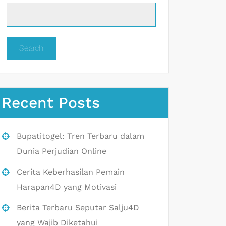
Search
Recent Posts
Bupatitogel: Tren Terbaru dalam
Dunia Perjudian Online
Cerita Keberhasilan Pemain
Harapan4D yang Motivasi
Berita Terbaru Seputar Salju4D
yang Wajib Diketahui