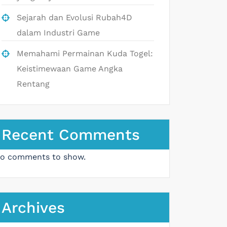
Sejarah dan Evolusi Rubah4D
dalam Industri Game
Memahami Permainan Kuda Togel:
Keistimewaan Game Angka
Rentang
Recent Comments
o comments to show.
Archives