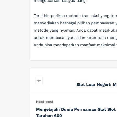
mengeluarkan banyak uang.
Terakhir, periksa metode transaksi yang ter
menyediakan berbagai pilihan pembayaran y
metode yang nyaman, Anda dapat melakukan
untuk membaca syarat dan ketentuan meng
Anda bisa mendapatkan manfaat maksimal s
Slot Luar Negeri: 
Next post
Menjelajahi Dunia Permainan Slot Slot 
Taruhan 600