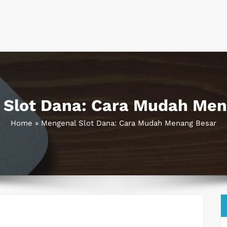
 Slot Dana: Cara Mudah Men
Home
»
Mengenal Slot Dana: Cara Mudah Menang Besar