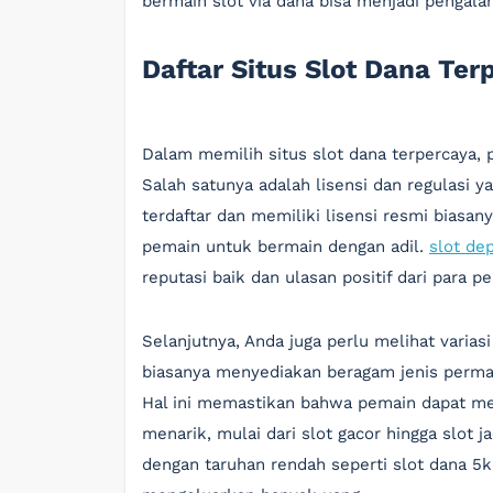
bermain slot via dana bisa menjadi penga
Daftar Situs Slot Dana Ter
Dalam memilih situs slot dana terpercaya,
Salah satunya adalah lisensi dan regulasi ya
terdaftar dan memiliki lisensi resmi bias
pemain untuk bermain dengan adil.
slot de
reputasi baik dan ulasan positif dari para pe
Selanjutnya, Anda juga perlu melihat varias
biasanya menyediakan beragam jenis permai
Hal ini memastikan bahwa pemain dapat m
menarik, mulai dari slot gacor hingga slot j
dengan taruhan rendah seperti slot dana 5k