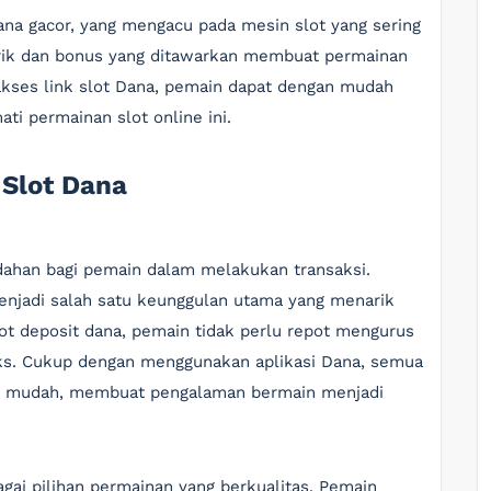
dana gacor, yang mengacu pada mesin slot yang sering
rik dan bonus yang ditawarkan membuat permainan
kses link slot Dana, pemain dapat dengan mudah
i permainan slot online ini.
Slot Dana
han bagi pemain dalam melakukan transaksi.
enjadi salah satu keunggulan utama yang menarik
t deposit dana, pemain tidak perlu repot mengurus
s. Cukup dengan menggunakan aplikasi Dana, semua
an mudah, membuat pengalaman bermain menjadi
agai pilihan permainan yang berkualitas. Pemain