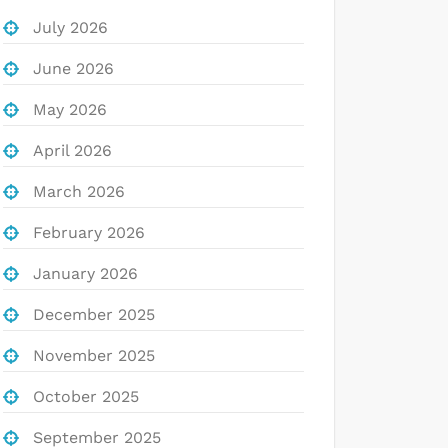
July 2026
June 2026
May 2026
April 2026
March 2026
February 2026
January 2026
December 2025
November 2025
October 2025
September 2025