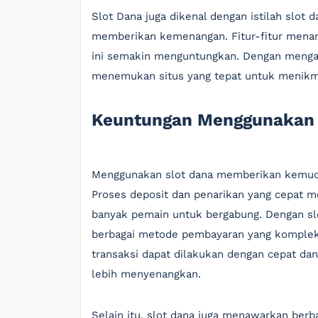
Slot Dana juga dikenal dengan istilah slot 
memberikan kemenangan. Fitur-fitur mena
ini semakin menguntungkan. Dengan menga
menemukan situs yang tepat untuk menikmat
Keuntungan Menggunakan 
Menggunakan slot dana memberikan kemuda
Proses deposit dan penarikan yang cepat m
banyak pemain untuk bergabung. Dengan slo
berbagai metode pembayaran yang komplek
transaksi dapat dilakukan dengan cepat d
lebih menyenangkan.
Selain itu, slot dana juga menawarkan berb