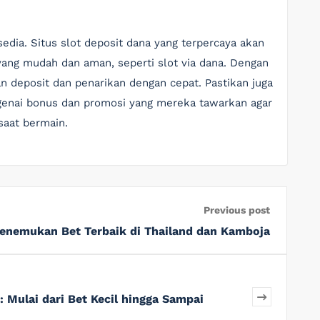
sedia. Situs slot deposit dana yang terpercaya akan
ang mudah dan aman, seperti slot via dana. Dengan
 deposit dan penarikan dengan cepat. Pastikan juga
enai bonus dan promosi yang mereka tawarkan agar
aat bermain.
Previous post
Menemukan Bet Terbaik di Thailand dan Kamboja
: Mulai dari Bet Kecil hingga Sampai