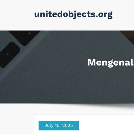
Skip
unitedobjects.org
to
content
Mengenal
July 15, 2025