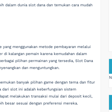
lebih dalam dunia slot dana dan temukan cara mudah
line yang menggunakan metode pembayaran melalui
ler di kalangan pemain karena kemudahan dalam
rbagai pilihan permainan yang tersedia, Slot Dana
nyenangkan dan menguntungkan.
N
nemukan banyak pilihan game dengan tema dan fitur
dari slot ini adalah keberfungsian sistem
pat melakukan transaksi mulai dari deposit kecil,
ebih besar sesuai dengan preferensi mereka.