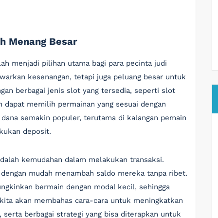
ah Menang Besar
ah menjadi pilihan utama bagi para pecinta judi
awarkan kesenangan, tetapi juga peluang besar untuk
 berbagai jenis slot yang tersedia, seperti slot
in dapat memilih permainan yang sesuai dengan
ot dana semakin populer, terutama di kalangan pemain
ukan deposit.
a adalah kemudahan dalam melakukan transaksi.
sa dengan mudah menambah saldo mereka tanpa ribet.
ungkinkan bermain dengan modal kecil, sehingga
i, kita akan membahas cara-cara untuk meningkatkan
 serta berbagai strategi yang bisa diterapkan untuk