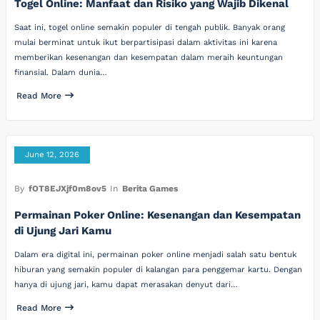
Togel Online: Manfaat dan Risiko yang Wajib Dikenal
Saat ini, togel online semakin populer di tengah publik. Banyak orang
mulai berminat untuk ikut berpartisipasi dalam aktivitas ini karena
memberikan kesenangan dan kesempatan dalam meraih keuntungan
finansial. Dalam dunia…
Read More
June 12, 2026
By
fOT8EJXjf0m8ov5
In
Berita Games
Permainan Poker Online: Kesenangan dan Kesempatan
di Ujung Jari Kamu
Dalam era digital ini, permainan poker online menjadi salah satu bentuk
hiburan yang semakin populer di kalangan para penggemar kartu. Dengan
hanya di ujung jari, kamu dapat merasakan denyut dari…
Read More