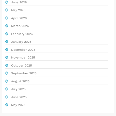
June 2026
May 2026
April 2026
March 2026
February 2026
January 2026
December 2025
November 2025
October 2025
September 2025
August 2025
July 2025
June 2025
May 2025