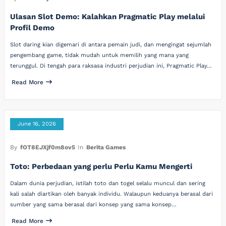
Ulasan Slot Demo: Kalahkan Pragmatic Play melalui
Profil Demo
Slot daring kian digemari di antara pemain judi, dan mengingat sejumlah
pengembang game, tidak mudah untuk memilih yang mana yang
terunggul. Di tengah para raksasa industri perjudian ini, Pragmatic Play…
Read More
June 16, 2026
By
fOT8EJXjf0m8ov5
In
Berita Games
Toto: Perbedaan yang perlu Perlu Kamu Mengerti
Dalam dunia perjudian, istilah toto dan togel selalu muncul dan sering
kali salah diartikan oleh banyak individu. Walaupun keduanya berasal dari
sumber yang sama berasal dari konsep yang sama konsep…
Read More