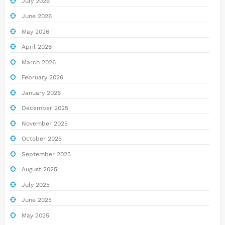
July 2026
June 2026
May 2026
April 2026
March 2026
February 2026
January 2026
December 2025
November 2025
October 2025
September 2025
August 2025
July 2025
June 2025
May 2025