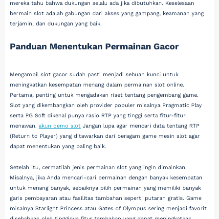
mereka tahu bahwa dukungan selalu ada jika dibutuhkan. Keselesaan
bermain slot adalah gabungan dari akses yang gampang, keamanan yang
terjamin, dan dukungan yang baik.
Panduan Menentukan Permainan Gacor
Mengambil slot gacor sudah pasti menjadi sebuah kunci untuk
meningkatkan kesempatan menang dalam permainan slot online.
Pertama, penting untuk mengadakan riset tentang pengembang game.
Slot yang dikembangkan oleh provider populer misalnya Pragmatic Play
serta PG Soft dikenal punya rasio RTP yang tinggi serta fitur-fitur
menawan.
akun demo slot
Jangan lupa agar mencari data tentang RTP
(Return to Player) yang ditawarkan dari beragam game mesin slot agar
dapat menentukan yang paling baik.
Setelah itu, cermatilah jenis permainan slot yang ingin dimainkan.
Misalnya, jika Anda mencari-cari permainan dengan banyak kesempatan
untuk menang banyak, sebaiknya pilih permainan yang memiliki banyak
garis pembayaran atau fasilitas tambahan seperti putaran gratis. Game
misalnya Starlight Princess atau Gates of Olympus sering menjadi favorit
disebabkan oleh tingginya fitur tambahan yang dapat meningkatkan