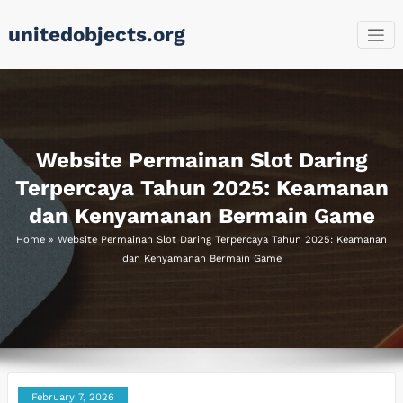
Skip
unitedobjects.org
to
content
Website Permainan Slot Daring
Terpercaya Tahun 2025: Keamanan
dan Kenyamanan Bermain Game
Home
»
Website Permainan Slot Daring Terpercaya Tahun 2025: Keamanan
dan Kenyamanan Bermain Game
February 7, 2026