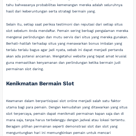
tahu bahwasanya probabilitas kemenangan mereka adalah seluruhnya
hasil dari keberuntungan serta strategi bermain yang.
Selain itu, setiap saat periksa testimoni dan reputasi dari setiap situs
slot sebelum Anda mendaftar. Pemain sering berbagi pengalaman mereka
mengenai perlindungan dan mutu servis dari situs yang mereka gunakan.
Berhati-hatilah terhadap situs yang menawarkan bonus imbalan yang
terlalu terlalu bagus agar jadi nyata, sebab ini dapat menjadi pertanda
akan ada potensi ancaman. Mengetahui website yang tepat amat krusial
guna memastikan kenyamanan dan perlindungan ketika bermain judi
permainan slot daring.
Kenikmatan Bermain Slot
Keamanan dalam berpartisipasi slot online menjadi salah satu faktor
utama bagi para pemain. Dengan kemudahan yang ditawarkan yang situs
slot terpercaya, pemain dapat menikmati permainan kapan saja dan di
mana saja, tanpa harus terbelenggu dengan jadwal atau lokasi tertentu.
Beragam pilihan permainan seperti demonstrasi slot dan slot yang
menguntungkan hari ini memungkinkan pemain untuk mencari