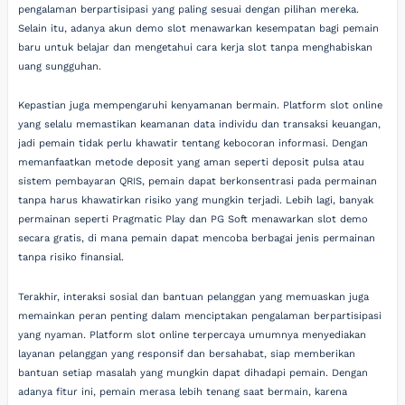
pengalaman berpartisipasi yang paling sesuai dengan pilihan mereka.
Selain itu, adanya akun demo slot menawarkan kesempatan bagi pemain
baru untuk belajar dan mengetahui cara kerja slot tanpa menghabiskan
uang sungguhan.
Kepastian juga mempengaruhi kenyamanan bermain. Platform slot online
yang selalu memastikan keamanan data individu dan transaksi keuangan,
jadi pemain tidak perlu khawatir tentang kebocoran informasi. Dengan
memanfaatkan metode deposit yang aman seperti deposit pulsa atau
sistem pembayaran QRIS, pemain dapat berkonsentrasi pada permainan
tanpa harus khawatirkan risiko yang mungkin terjadi. Lebih lagi, banyak
permainan seperti Pragmatic Play dan PG Soft menawarkan slot demo
secara gratis, di mana pemain dapat mencoba berbagai jenis permainan
tanpa risiko finansial.
Terakhir, interaksi sosial dan bantuan pelanggan yang memuaskan juga
memainkan peran penting dalam menciptakan pengalaman berpartisipasi
yang nyaman. Platform slot online terpercaya umumnya menyediakan
layanan pelanggan yang responsif dan bersahabat, siap memberikan
bantuan setiap masalah yang mungkin dapat dihadapi pemain. Dengan
adanya fitur ini, pemain merasa lebih tenang saat bermain, karena