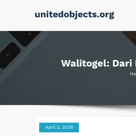
Skip
unitedobjects.org
to
content
Walitogel: Dar
H
April 3, 2026