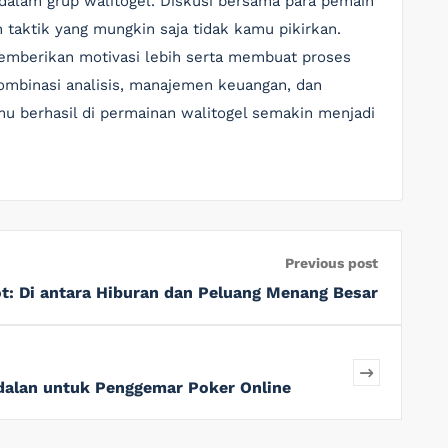
 dalam grup walitogel. Diskusi bersama para pemain
taktik yang mungkin saja tidak kamu pikirkan.
memberikan motivasi lebih serta membuat proses
ombinasi analisis, manajemen keuangan, dan
u berhasil di permainan walitogel semakin menjadi
Previous post
t: Di antara Hiburan dan Peluang Menang Besar
alan untuk Penggemar Poker Online