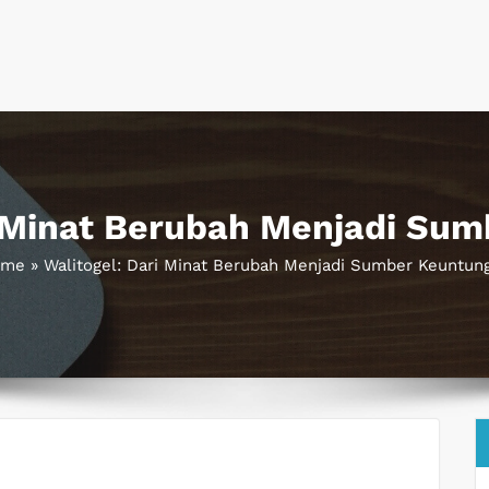
i Minat Berubah Menjadi Su
ome
»
Walitogel: Dari Minat Berubah Menjadi Sumber Keuntun