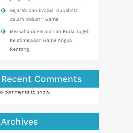
Sejarah dan Evolusi Rubah4D
dalam Industri Game
Memahami Permainan Kuda Togel:
Keistimewaan Game Angka
Rentang
Recent Comments
o comments to show.
Archives