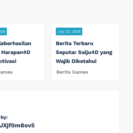
026
July 22, 2026
Keberhasilan
Berita Terbaru
 Harapan4D
Seputar Salju4D yang
tivasi
Wajib Diketahui
Games
Berita Games
 by:
JXjf0m8ov5