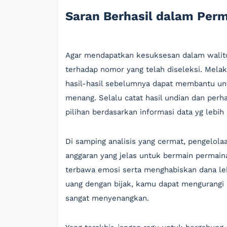
Saran Berhasil dalam Perm
Agar mendapatkan kesuksesan dalam walitoge
terhadap nomor yang telah diseleksi. Mela
hasil-hasil sebelumnya dapat membantu un
menang. Selalu catat hasil undian dan perh
pilihan berdasarkan informasi data yg lebih 
Di samping analisis yang cermat, pengelol
anggaran yang jelas untuk bermain permaina
terbawa emosi serta menghabiskan dana le
uang dengan bijak, kamu dapat mengurangi
sangat menyenangkan.