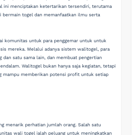
ni menciptakan ketertarikan tersendiri, terutama
di bermain togel dan memanfaatkan ilmu serta
bagai komunitas untuk para penggemar untuk untuk
alisis mereka. Melalui adanya sistem walitogel, para
 dan satu sama lain, dan membuat pengertian
ndalam. Walitogel bukan hanya saja kegiatan, tetapi
ng mampu memberikan potensi profit untuk setiap
ang menarik perhatian jumlah orang. Salah satu
itas wali togel ialah peluang untuk meningkatkan