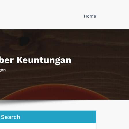
Home
mber Keuntungan
gan
Search