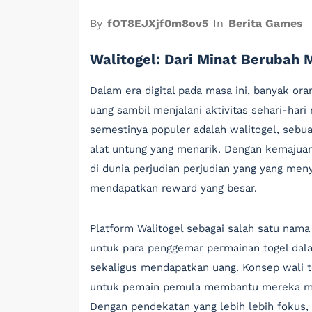
By
fOT8EJXjf0m8ov5
In
Berita Games
Walitogel: Dari Minat Berubah
Dalam era digital pada masa ini, banyak o
uang sambil menjalani aktivitas sehari-har
semestinya populer adalah walitogel, sebu
alat untung yang menarik. Dengan kemajuan 
di dunia perjudian perjudian yang yang me
mendapatkan reward yang besar.
Platform Walitogel sebagai salah satu nam
untuk para penggemar permainan togel dala
sekaligus mendapatkan uang. Konsep wali t
untuk pemain pemula membantu mereka men
Dengan pendekatan yang lebih lebih fokus,