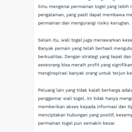
ilmu mengenai permainan togel yang lebih m
pengalaman, yang pasti dapat membawa m
permainan dan mengurangi risiko kerugian.
Selain itu, wali togel juga menawarkan k
Banyak pemain yang telah berhasil mengub
berkualitas. Dengan strategi yang tepat da
seseorang bisa meraih profit yang signifikan
menginspirasi banyak orang untuk terjun ke
Peluang lain yang tidak kalah berharga adala
penggemar wali togel. Ini tidak hanya meng
memberikan akses kepada informasi dan ti
menciptakan hubungan yang positif, kesem
permainan togel pun semakin besar.