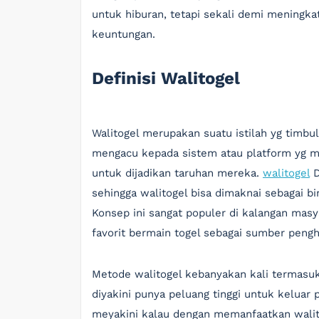
untuk hiburan, tetapi sekali demi mening
keuntungan.
Definisi Walitogel
Walitogel merupakan suatu istilah yg timb
mengacu kepada sistem atau platform yg m
untuk dijadikan taruhan mereka.
walitogel
D
sehingga walitogel bisa dimaknai sebagai 
Konsep ini sangat populer di kalangan mas
favorit bermain togel sebagai sumber pengh
Metode walitogel kebanyakan kali termasu
diyakini punya peluang tinggi untuk keluar
meyakini kalau dengan memanfaatkan walit