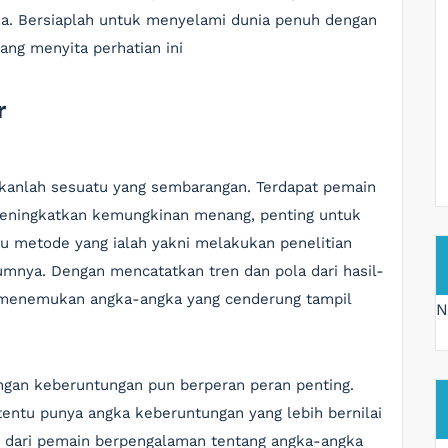
a. Bersiaplah untuk menyelami dunia penuh dengan
ang menyita perhatian ini
r
ukanlah sesuatu yang sembarangan. Terdapat pemain
meningkatkan kemungkinan menang, penting untuk
tu metode yang ialah yakni melakukan penelitian
mnya. Dengan mencatatkan tren dan pola dari hasil-
a menemukan angka-angka yang cenderung tampil
N
angan keberuntungan pun berperan peran penting.
tentu punya angka keberuntungan yang lebih bernilai
si dari pemain berpengalaman tentang angka-angka