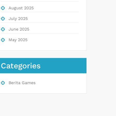
August 2025
July 2025
June 2025
May 2025
Categories
Berita Games