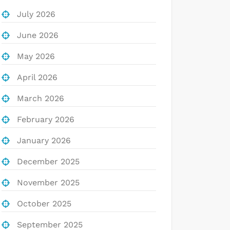
July 2026
June 2026
May 2026
April 2026
March 2026
February 2026
January 2026
December 2025
November 2025
October 2025
September 2025