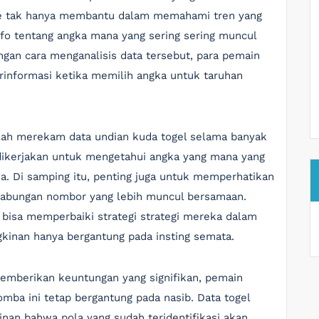
ode tak hanya membantu dalam memahami tren yang
fo tentang angka mana yang sering sering muncul
ngan cara menganalisis data tersebut, para pemain
rinformasi ketika memilih angka untuk taruhan
alah merekam data undian kuda togel selama banyak
 dikerjakan untuk mengetahui angka yang mana yang
. Di samping itu, penting juga untuk memperhatikan
 gabungan nombor yang lebih muncul bersamaan.
bisa memperbaiki strategi strategi mereka dalam
kinan hanya bergantung pada insting semata.
emberikan keuntungan yang signifikan, pemain
ba ini tetap bergantung pada nasib. Data togel
inan bahwa pola yang sudah teridentifikasi akan