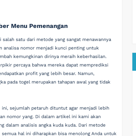
mber Menu Pemenangan
i salah satu dari metode yang sangat menawannya
an analisa nomor menjadi kunci penting untuk
ambah kemungkinan dirinya meraih keberhasilan.
erpikir percaya bahwa mereka dapat memprediksi
ndapatkan profit yang lebih besar. Namun,
ka pada togel merupakan tahapan awal yang tidak
ni, sejumlah petaruh dituntut agar menjadi lebih
an nomor yang. Di dalam artikel ini kami akan
ing dalam analisis angka kuda kuda. Dari metode
 semua hal ini diharapkan bisa menolong Anda untuk