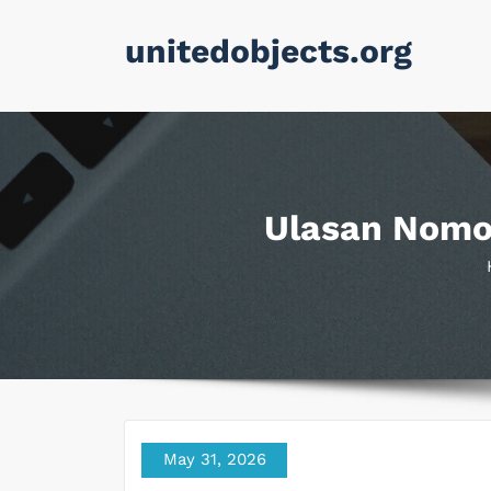
Skip
unitedobjects.org
to
content
Ulasan Nomo
May 31, 2026