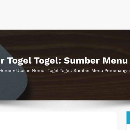
r Togel Togel: Sumber Men
Home
»
Ulasan Nomor Togel Togel: Sumber Menu Pemenanga