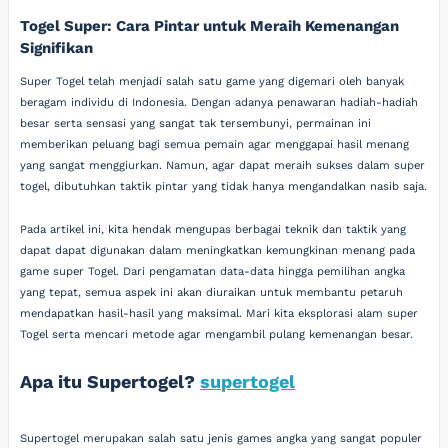
Togel Super: Cara Pintar untuk Meraih Kemenangan
Signifikan
Super Togel telah menjadi salah satu game yang digemari oleh banyak
beragam individu di Indonesia. Dengan adanya penawaran hadiah-hadiah
besar serta sensasi yang sangat tak tersembunyi, permainan ini
memberikan peluang bagi semua pemain agar menggapai hasil menang
yang sangat menggiurkan. Namun, agar dapat meraih sukses dalam super
togel, dibutuhkan taktik pintar yang tidak hanya mengandalkan nasib saja.
Pada artikel ini, kita hendak mengupas berbagai teknik dan taktik yang
dapat dapat digunakan dalam meningkatkan kemungkinan menang pada
game super Togel. Dari pengamatan data-data hingga pemilihan angka
yang tepat, semua aspek ini akan diuraikan untuk membantu petaruh
mendapatkan hasil-hasil yang maksimal. Mari kita eksplorasi alam super
Togel serta mencari metode agar mengambil pulang kemenangan besar.
Apa itu Supertogel?
supertogel
Supertogel merupakan salah satu jenis games angka yang sangat populer