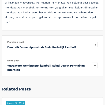
di kalangan masyarakat. Permainan ini menawarkan peluang bagi peserta
mendapatkan menebak nomor-nomor yang akan akan keluar, diharapkan
mendapatkan hadiah yang besar. Melalui bentuk yang sederhana dan
simpel, permainan supertogel sudah mampu menarik perhatian banyak
dari
Previous post
Dewi 4D Game: Apa sebab Anda Perlu Uji Saat ini?
Next post
Wargatoto Membangun kembali Relasi Lewat Permainan
Interaktif
Related Posts
August 10, 2026