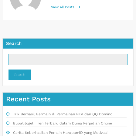
View All Posts
Search
Search
Recent Posts
Trik Berhasil Bermain di Permainan PKV dan QQ Domino
Bupatitogel: Tren Terbaru dalam Dunia Perjudian Online
Cerita Keberhasilan Pemain Harapan4D yang Motivasi