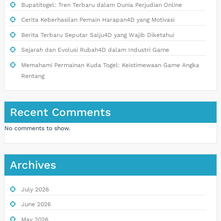
Bupatitogel: Tren Terbaru dalam Dunia Perjudian Online
Cerita Keberhasilan Pemain Harapan4D yang Motivasi
Berita Terbaru Seputar Salju4D yang Wajib Diketahui
Sejarah dan Evolusi Rubah4D dalam Industri Game
Memahami Permainan Kuda Togel: Keistimewaan Game Angka
Rentang
Recent Comments
No comments to show.
Archives
July 2026
June 2026
May 2026