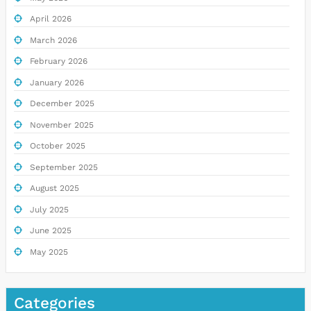
April 2026
March 2026
February 2026
January 2026
December 2025
November 2025
October 2025
September 2025
August 2025
July 2025
June 2025
May 2025
Categories