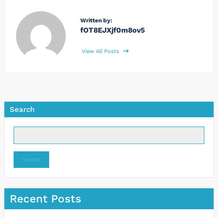
Written by:
fOT8EJXjf0m8ov5
View All Posts
Search
Search
Recent Posts