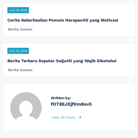
July 26, 2026
Cerita Keberhasilan Pemain Harapan4D yang Motivasi
Berita Games
July 22, 2026
Berita Terbaru Seputar Salju4D yang Wajib Diketahui
Berita Games
Written by:
fOT8EJXjf0m8ov5
View All Posts