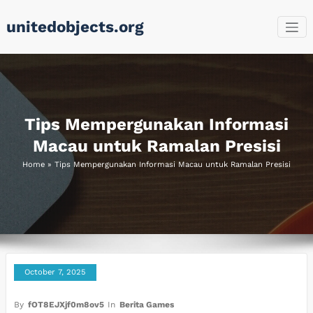
Skip
unitedobjects.org
to
content
Tips Mempergunakan Informasi
Macau untuk Ramalan Presisi
Home
»
Tips Mempergunakan Informasi Macau untuk Ramalan Presisi
October 7, 2025
By
fOT8EJXjf0m8ov5
In
Berita Games