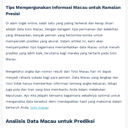
Tips Mempergunakan Informasi Macau untuk Ramalan
Presisi
Di alam togel online, salah satu yang paling terkenal dan kerap dicari
adalah data toto Macau. Dengan beragam tipe permainan dan kelebihan
yang ditawarkan, banyak pemain yang berlomba-lomba untuk
memperoleh prediksi yang akurat. Dalam artikel ini, kami akan
menyampaikan tips bagaimana memanfaatkan data Macau untuk meraih
prediksi yang lebih baik, terutama bagi mereka yang tertarik pada toto
Macau.
Mengetahui angka dan nomor result dari Toto Macau hari ini dapat
menjadi rahasia sukses bagi para pemain. Data Macau yang lengkap dan
rinci tidak hanya memberikan informasi tentang angka keluaran, tetapi
juga pola dan tren yang bisa membantu Anda dalam melakukan
keputusan. Ayo kita jelajahi bersama bagaimana sebaiknya optimal untuk
menganalisa data tersebut demi mendapatkan hasil yang maksimal dalam
bertaruh Anda.
toto macau
Analisis Data Macau untuk Prediksi