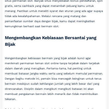
situs permainan slot. Banyak situs menyediakan bonus pendaftaran, spin
gratis, serta cashback yang dapat menambah peluang kamu untuk
menang. Pastikan untuk meneliti syarat dan aturan yang ada agar supaya
tidak ada kesalahpahaman. Melalui rencana yang matang dan
pemanfaatan sumber daya dengan bijak, kamu dapat meningkatkan
kemungkinan berhasil saat bermain slot.
Mengembangkan Kebiasaan Bersantai yang
Bijak
Mengembangkan kebiasaan bermain yang bijak adalah kunci agar
menikmati permainan teman slot online tanpa terjebak dalam terjebak
dalam daerah yang merugikan. Pertama-tama, hal penting untuk
membuat batasan jangka waktu serta uang sebelum memulai permainan.
Dengan begitu metode ini, pemain bisa mencegah keinginan untuk terus
bermain meskipun sudah kehilangan jumlah yang lebih besar dari yang
direncanakan. Disiplin dalam mengikuti mengikuti batasan ini akan
membuat pengalaman bermain lebih menarik dan tidak menimbulkan
tekanan.