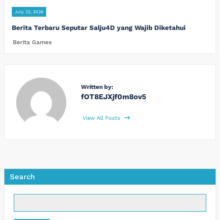
July 22, 2026
Berita Terbaru Seputar Salju4D yang Wajib Diketahui
Berita Games
Written by:
fOT8EJXjf0m8ov5
View All Posts
Search