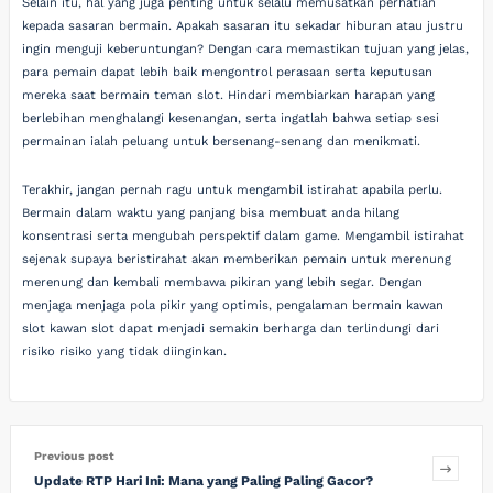
Selain itu, hal yang juga penting untuk selalu memusatkan perhatian
kepada sasaran bermain. Apakah sasaran itu sekadar hiburan atau justru
ingin menguji keberuntungan? Dengan cara memastikan tujuan yang jelas,
para pemain dapat lebih baik mengontrol perasaan serta keputusan
mereka saat bermain teman slot. Hindari membiarkan harapan yang
berlebihan menghalangi kesenangan, serta ingatlah bahwa setiap sesi
permainan ialah peluang untuk bersenang-senang dan menikmati.
Terakhir, jangan pernah ragu untuk mengambil istirahat apabila perlu.
Bermain dalam waktu yang panjang bisa membuat anda hilang
konsentrasi serta mengubah perspektif dalam game. Mengambil istirahat
sejenak supaya beristirahat akan memberikan pemain untuk merenung
merenung dan kembali membawa pikiran yang lebih segar. Dengan
menjaga menjaga pola pikir yang optimis, pengalaman bermain kawan
slot kawan slot dapat menjadi semakin berharga dan terlindungi dari
risiko risiko yang tidak diinginkan.
Previous post
Update RTP Hari Ini: Mana yang Paling Paling Gacor?