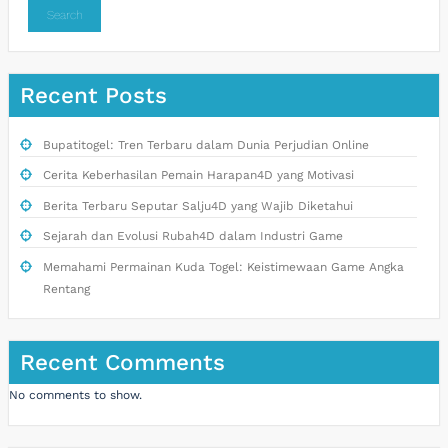
Search
Recent Posts
Bupatitogel: Tren Terbaru dalam Dunia Perjudian Online
Cerita Keberhasilan Pemain Harapan4D yang Motivasi
Berita Terbaru Seputar Salju4D yang Wajib Diketahui
Sejarah dan Evolusi Rubah4D dalam Industri Game
Memahami Permainan Kuda Togel: Keistimewaan Game Angka
Rentang
Recent Comments
No comments to show.