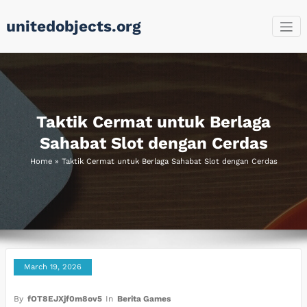
Skip
unitedobjects.org
to
content
Taktik Cermat untuk Berlaga
Sahabat Slot dengan Cerdas
Home
»
Taktik Cermat untuk Berlaga Sahabat Slot dengan Cerdas
March 19, 2026
By
fOT8EJXjf0m8ov5
In
Berita Games