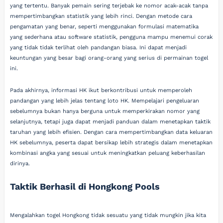
yang tertentu. Banyak pemain sering terjebak ke nomor acak-acak tanpa
mempertimbangkan statistik yang lebih rinci. Dengan metode cara
pengamatan yang benar, seperti menggunakan formulasi matematika
yang sederhana atau software statistik, pengguna mampu menemui corak
yang tidak tidak terlihat oleh pandangan biasa. Ini dapat menjadi
keuntungan yang besar bagi orang-orang yang serius di permainan togel
ini.
Pada akhirnya, informasi HK ikut berkontribusi untuk memperoleh
pandangan yang lebih jelas tentang loto HK. Mempelajari pengeluaran
sebelumnya bukan hanya berguna untuk memperkirakan nomor yang
selanjutnya, tetapi juga dapat menjadi panduan dalam menetapkan taktik
taruhan yang lebih efisien. Dengan cara mempertimbangkan data keluaran
HK sebelumnya, peserta dapat bersikap lebih strategis dalam menetapkan
kombinasi angka yang sesuai untuk meningkatkan peluang keberhasilan
dirinya.
Taktik Berhasil di Hongkong Pools
Mengalahkan togel Hongkong tidak sesuatu yang tidak mungkin jika kita