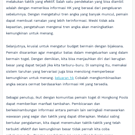
melakukan taktik yang efektif. Salah satu pendekatan yang bisa diambil
adalah dengan memeriksa informasi HK yang berasal dari pengeluaran
sebelumnya. Dengan mengetahui tren angka yang banyak muncul, pemain
dapat membuat ramalan yang lebih terinformasi. Meski tidak ada
kepastian, pengetahuan mengenai tren angka akan meningkatkan
kemungkinan untuk menang.
Selanjutnya, krusial untuk mengatur budget bermain dengan bijaksana.
Pemain disarankan agar mengatur batas dalam mengeluarkan uang dalam
bermain togel. Dengan demikian, kita bisa menjauhkan diri dari kerugian
besar yang dapat terjadi jika kita terburu-buru. Di samping itu, memakai
sistem taruhan yang bervariasi juga bisa menolong memperbesar
kemungkinan untuk menang.
keluaran hk
Cobalah mengkombinasikan
angka secara cermat berdasarkan informasi HK yang tersedia.
Sebagai penutup, ikut dengan komunitas pemain togel di Hongkong Pools
dapat memberikan manfaat tambahan. Pembicaraan dan
berkesinambungan informasi antara pemain lain seringkali menawarkan
wawasan yang segar dan taktik yang dapat diterapkan. Melalui saling
bertukar pengalaman, kita dapat menemukan taktik-taktik yang telah
terbukti efektif dan kemungkinan besar tidak pernah kita coba