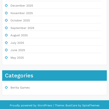
December 2025
November 2025
October 2025
September 2025
August 2025
July 2025
June 2025
May 2025
Categories
Berita Games
Proudly powered by
WordPress
| Theme:
BusiCare
by
SpiceThemes