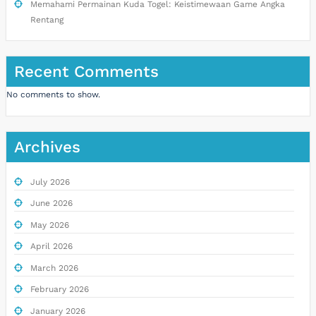
Memahami Permainan Kuda Togel: Keistimewaan Game Angka
Rentang
Recent Comments
No comments to show.
Archives
July 2026
June 2026
May 2026
April 2026
March 2026
February 2026
January 2026