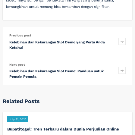
sebelumnya itu. Dengan pendekatan ini yang saling bekerja sama,
kemungkinan untuk menang bisa bertambah dengan signifikan.
Previous post
Kelebihan dan Kekurangan Slot Demo yang Perlu Anda
Ketahui
Next post
Kelebihan dan Kekurangan Slot Demo: Panduan untuk
Pemain Pemula
Related Posts
July 31, 2026
Bupatitogel: Tren Terbaru dalam Dunia Perjudian Online