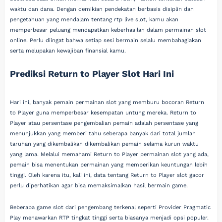
waktu dan dana. Dengan demikian pendekatan berbasis disiplin dan
pengetahuan yang mendalam tentang rtp live slot, kamu akan
memperbesar peluang mendapatkan keberhasilan dalam permainan slot
online. Perlu diingat bahwa setiap sesi bermain selalu membahagiakan
serta melupakan kewajiban finansial kamu.
Prediksi Return to Player Slot Hari Ini
Hari ini, banyak pemain permainan slot yang memburu bocoran Return
to Player guna memperbesar kesempatan untung mereka. Return to
Player atau persentase pengembalian pemain adalah persentase yang
menunjukkan yang memberi tahu seberapa banyak dari total jumlah
taruhan yang dikembalikan dikembalikan pemain selama kurun waktu
yang lama. Melalui memahami Return to Player permainan slot yang ada,
pemain bisa menentukan permainan yang memberikan keuntungan lebih
tinggi. Oleh karena itu, kali ini, data tentang Return to Player slot gacor
perlu diperhatikan agar bisa memaksimalkan hasil bermain game.
Beberapa game slot dari pengembang terkenal seperti Provider Pragmatic
Play menawarkan RTP tingkat tinggi serta biasanya menjadi opsi populer.