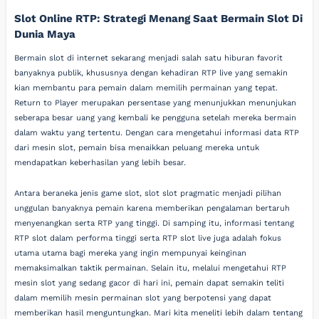
Slot Online RTP: Strategi Menang Saat Bermain Slot Di
Dunia Maya
Bermain slot di internet sekarang menjadi salah satu hiburan favorit
banyaknya publik, khususnya dengan kehadiran RTP live yang semakin
kian membantu para pemain dalam memilih permainan yang tepat.
Return to Player merupakan persentase yang menunjukkan menunjukan
seberapa besar uang yang kembali ke pengguna setelah mereka bermain
dalam waktu yang tertentu. Dengan cara mengetahui informasi data RTP
dari mesin slot, pemain bisa menaikkan peluang mereka untuk
mendapatkan keberhasilan yang lebih besar.
Antara beraneka jenis game slot, slot slot pragmatic menjadi pilihan
unggulan banyaknya pemain karena memberikan pengalaman bertaruh
menyenangkan serta RTP yang tinggi. Di samping itu, informasi tentang
RTP slot dalam performa tinggi serta RTP slot live juga adalah fokus
utama utama bagi mereka yang ingin mempunyai keinginan
memaksimalkan taktik permainan. Selain itu, melalui mengetahui RTP
mesin slot yang sedang gacor di hari ini, pemain dapat semakin teliti
dalam memilih mesin permainan slot yang berpotensi yang dapat
memberikan hasil menguntungkan. Mari kita meneliti lebih dalam tentang