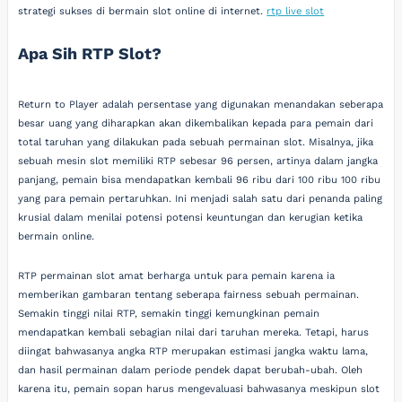
strategi sukses di bermain slot online di internet.
rtp live slot
Apa Sih RTP Slot?
Return to Player adalah persentase yang digunakan menandakan seberapa
besar uang yang diharapkan akan dikembalikan kepada para pemain dari
total taruhan yang dilakukan pada sebuah permainan slot. Misalnya, jika
sebuah mesin slot memiliki RTP sebesar 96 persen, artinya dalam jangka
panjang, pemain bisa mendapatkan kembali 96 ribu dari 100 ribu 100 ribu
yang para pemain pertaruhkan. Ini menjadi salah satu dari penanda paling
krusial dalam menilai potensi potensi keuntungan dan kerugian ketika
bermain online.
RTP permainan slot amat berharga untuk para pemain karena ia
memberikan gambaran tentang seberapa fairness sebuah permainan.
Semakin tinggi nilai RTP, semakin tinggi kemungkinan pemain
mendapatkan kembali sebagian nilai dari taruhan mereka. Tetapi, harus
diingat bahwasanya angka RTP merupakan estimasi jangka waktu lama,
dan hasil permainan dalam periode pendek dapat berubah-ubah. Oleh
karena itu, pemain sopan harus mengevaluasi bahwasanya meskipun slot