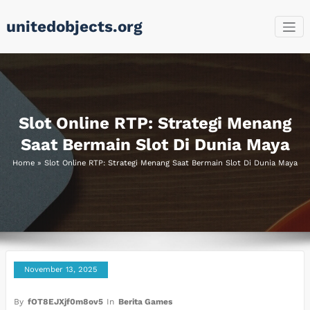
Skip
unitedobjects.org
to
content
Slot Online RTP: Strategi Menang
Saat Bermain Slot Di Dunia Maya
Home
»
Slot Online RTP: Strategi Menang Saat Bermain Slot Di Dunia Maya
November 13, 2025
By
fOT8EJXjf0m8ov5
In
Berita Games