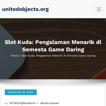
Skip
unitedobjects.org
to
content
Slot Kuda: Pengalaman Menarik di
Semesta Game Daring
Home
»
Slot Kuda: Pengalaman Menarik di Semesta Game Daring
December 16, 2025
By
fOT8EJXjf0m8ov5
In
Berita Games