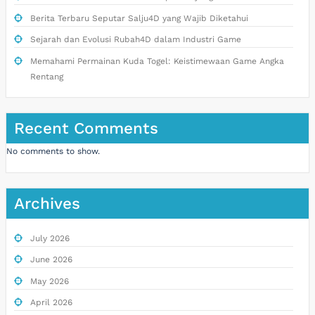
Berita Terbaru Seputar Salju4D yang Wajib Diketahui
Sejarah dan Evolusi Rubah4D dalam Industri Game
Memahami Permainan Kuda Togel: Keistimewaan Game Angka
Rentang
Recent Comments
No comments to show.
Archives
July 2026
June 2026
May 2026
April 2026