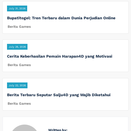
July 31, 2026
Bupatitogel: Tren Terbaru dalam Dunia Perjudian Online
Berita Games
July 26, 2026
Cerita Keberhasilan Pemain Harapan4D yang Motivasi
Berita Games
July 22, 2026
Berita Terbaru Seputar Salju4D yang Wajib Diketahui
Berita Games
Written by: