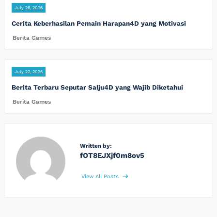
July 26, 2026
Cerita Keberhasilan Pemain Harapan4D yang Motivasi
Berita Games
July 22, 2026
Berita Terbaru Seputar Salju4D yang Wajib Diketahui
Berita Games
Written by:
fOT8EJXjf0m8ov5
View All Posts