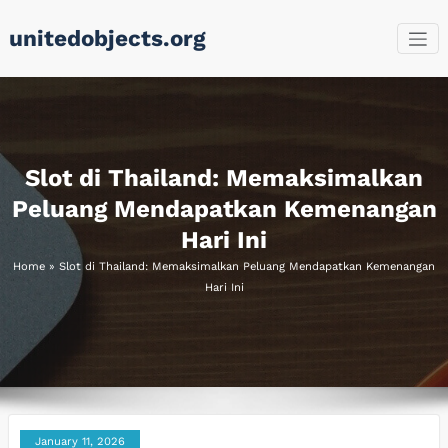
Skip
unitedobjects.org
to
content
Slot di Thailand: Memaksimalkan
Peluang Mendapatkan Kemenangan
Hari Ini
Home
»
Slot di Thailand: Memaksimalkan Peluang Mendapatkan Kemenangan
Hari Ini
January 11, 2026