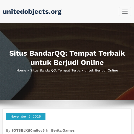
Skip
unitedobjects.org
to
content
Situs BandarQQ: Tempat Terbaik
untuk Berjudi Online
Home
»
Situs BandarQQ: Tempat Terbaik untuk Berjudi Online
November 2, 2025
By
fOT8EJXjf0m8ov5
In
Berita Games