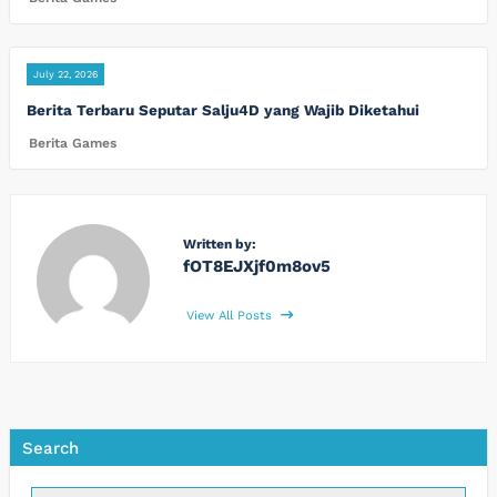
July 22, 2026
Berita Terbaru Seputar Salju4D yang Wajib Diketahui
Berita Games
Written by:
fOT8EJXjf0m8ov5
View All Posts
Search