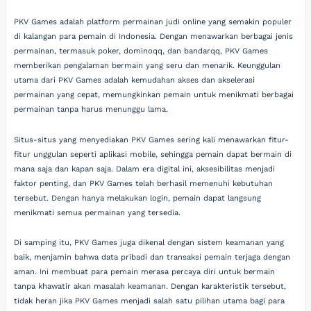
PKV Games adalah platform permainan judi online yang semakin populer
di kalangan para pemain di Indonesia. Dengan menawarkan berbagai jenis
permainan, termasuk poker, dominoqq, dan bandarqq, PKV Games
memberikan pengalaman bermain yang seru dan menarik. Keunggulan
utama dari PKV Games adalah kemudahan akses dan akselerasi
permainan yang cepat, memungkinkan pemain untuk menikmati berbagai
permainan tanpa harus menunggu lama.
Situs-situs yang menyediakan PKV Games sering kali menawarkan fitur-
fitur unggulan seperti aplikasi mobile, sehingga pemain dapat bermain di
mana saja dan kapan saja. Dalam era digital ini, aksesibilitas menjadi
faktor penting, dan PKV Games telah berhasil memenuhi kebutuhan
tersebut. Dengan hanya melakukan login, pemain dapat langsung
menikmati semua permainan yang tersedia.
Di samping itu, PKV Games juga dikenal dengan sistem keamanan yang
baik, menjamin bahwa data pribadi dan transaksi pemain terjaga dengan
aman. Ini membuat para pemain merasa percaya diri untuk bermain
tanpa khawatir akan masalah keamanan. Dengan karakteristik tersebut,
tidak heran jika PKV Games menjadi salah satu pilihan utama bagi para