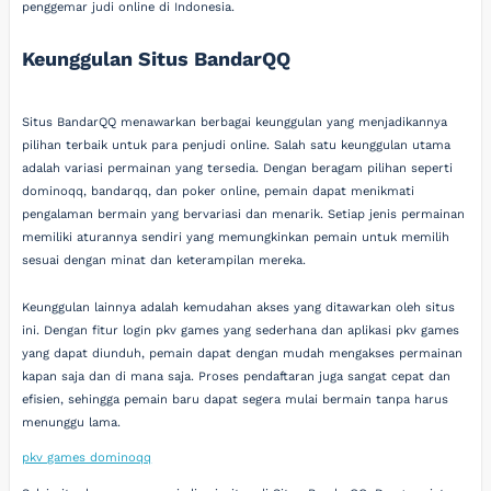
penggemar judi online di Indonesia.
Keunggulan Situs BandarQQ
Situs BandarQQ menawarkan berbagai keunggulan yang menjadikannya
pilihan terbaik untuk para penjudi online. Salah satu keunggulan utama
adalah variasi permainan yang tersedia. Dengan beragam pilihan seperti
dominoqq, bandarqq, dan poker online, pemain dapat menikmati
pengalaman bermain yang bervariasi dan menarik. Setiap jenis permainan
memiliki aturannya sendiri yang memungkinkan pemain untuk memilih
sesuai dengan minat dan keterampilan mereka.
Keunggulan lainnya adalah kemudahan akses yang ditawarkan oleh situs
ini. Dengan fitur login pkv games yang sederhana dan aplikasi pkv games
yang dapat diunduh, pemain dapat dengan mudah mengakses permainan
kapan saja dan di mana saja. Proses pendaftaran juga sangat cepat dan
efisien, sehingga pemain baru dapat segera mulai bermain tanpa harus
menunggu lama.
pkv games dominoqq