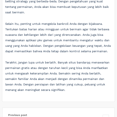
betting strategy yang berbeda-beda. Dengan pengetahuan yang kuat
tentang permainan, Anda akan bisa membuat keputusan yang lebih baik
saat bermain.
Selain itu, penting untuk mengelola bankroll Anda dengan bijaksana.
Tentukan batas harian atau mingguan untuk bermain agar tidak terbawa
suasana dan kehilangan lebih dari yang direncanakan. Anda juga bisa
menggunakan aplikasi pkv games untuk membantu mengatur waktu dan
uang yang Anda habiskan. Dengan pengelolaan keuangan yang tepat, Anda
dapat memastikan bahwa Anda tetap dalam kontrol selama permainan.
Terakhir, jangan lupa untuk berlatih. Banyak situs bandarqq menawarkan
permainan gratis atau dengan taruhan kecil yang bisa Anda manfaatkan
untuk mengasah keterampilan Anda. Semakin sering Anda berlatih,
semakin familiar Anda akan menjadi dengan dinamika permainan dan
lawan Anda. Dengan persiapan dan latihan yang cukup, peluang untuk
menang akan meningkat secara signifikan.
Previous post