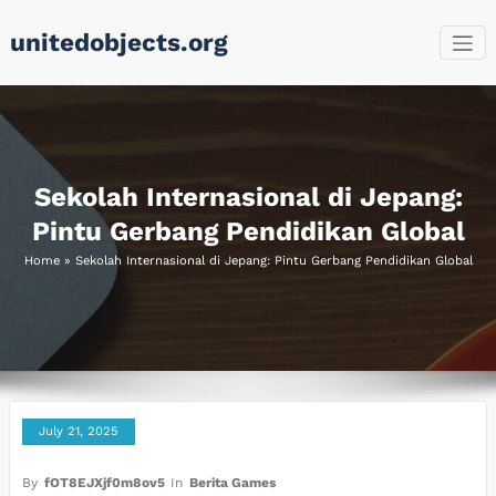
Skip
unitedobjects.org
to
content
Sekolah Internasional di Jepang:
Pintu Gerbang Pendidikan Global
Home
»
Sekolah Internasional di Jepang: Pintu Gerbang Pendidikan Global
July 21, 2025
By
fOT8EJXjf0m8ov5
In
Berita Games