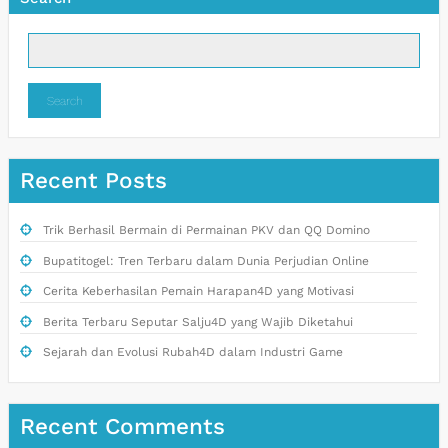
Search
Recent Posts
Trik Berhasil Bermain di Permainan PKV dan QQ Domino
Bupatitogel: Tren Terbaru dalam Dunia Perjudian Online
Cerita Keberhasilan Pemain Harapan4D yang Motivasi
Berita Terbaru Seputar Salju4D yang Wajib Diketahui
Sejarah dan Evolusi Rubah4D dalam Industri Game
Recent Comments