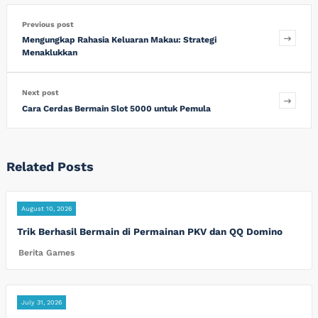
Previous post
Mengungkap Rahasia Keluaran Makau: Strategi
Menaklukkan
Next post
Cara Cerdas Bermain Slot 5000 untuk Pemula
Related Posts
August 10, 2026
Trik Berhasil Bermain di Permainan PKV dan QQ Domino
Berita Games
July 31, 2026