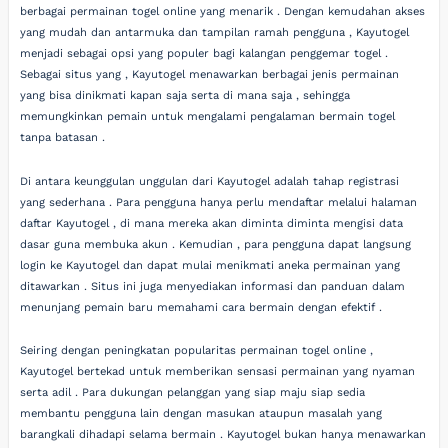
berbagai permainan togel online yang menarik . Dengan kemudahan akses
yang mudah dan antarmuka dan tampilan ramah pengguna , Kayutogel
menjadi sebagai opsi yang populer bagi kalangan penggemar togel .
Sebagai situs yang , Kayutogel menawarkan berbagai jenis permainan
yang bisa dinikmati kapan saja serta di mana saja , sehingga
memungkinkan pemain untuk mengalami pengalaman bermain togel
tanpa batasan .
Di antara keunggulan unggulan dari Kayutogel adalah tahap registrasi
yang sederhana . Para pengguna hanya perlu mendaftar melalui halaman
daftar Kayutogel , di mana mereka akan diminta diminta mengisi data
dasar guna membuka akun . Kemudian , para pengguna dapat langsung
login ke Kayutogel dan dapat mulai menikmati aneka permainan yang
ditawarkan . Situs ini juga menyediakan informasi dan panduan dalam
menunjang pemain baru memahami cara bermain dengan efektif .
Seiring dengan peningkatan popularitas permainan togel online ,
Kayutogel bertekad untuk memberikan sensasi permainan yang nyaman
serta adil . Para dukungan pelanggan yang siap maju siap sedia
membantu pengguna lain dengan masukan ataupun masalah yang
barangkali dihadapi selama bermain . Kayutogel bukan hanya menawarkan