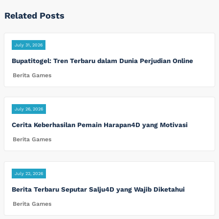
Related Posts
July 31, 2026
Bupatitogel: Tren Terbaru dalam Dunia Perjudian Online
Berita Games
July 26, 2026
Cerita Keberhasilan Pemain Harapan4D yang Motivasi
Berita Games
July 22, 2026
Berita Terbaru Seputar Salju4D yang Wajib Diketahui
Berita Games