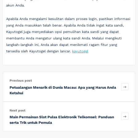
akun Anda.
Apabila Anda mengalami kesulitan dalam proses login, pastikan informasi
yang Anda masukkan telah benar. Apabila Anda tidak ingat kata sandi,
Kayutogel juga menyediakan opsi pemulihan kata sandi yang dapat
membantu Anda mengatur ulang kata sandi Anda. Melalui mengikuti
langkah-langkah ini, Anda akan dapat menikmati ragam fitur yang
tersedia oleh Kayutogel dengan lancar.
kayutogel
Previous post
Petualangan Menarik di Dunia Macau: Apa yang Harus Anda
Ketahui
Next post
Main Permainan Slot Pulsa Elektronik Telkomsel: Panduan
serta Trik untuk Pemula