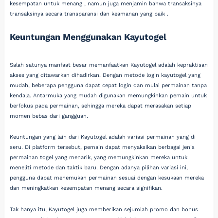
kesempatan untuk menang , namun juga menjamin bahwa transaksinya
transaksinya secara transparansi dan keamanan yang baik .
Keuntungan Menggunakan Kayutogel
Salah satunya manfaat besar memanfaatkan Kayutogel adalah kepraktisan
akses yang ditawarkan dihadirkan. Dengan metode login kayutogel yang
mudah, beberapa pengguna dapat cepat login dan mulai permainan tanpa
kendala. Antarmuka yang mudah digunakan memungkinkan pemain untuk
berfokus pada permainan, sehingga mereka dapat merasakan setiap
momen bebas dari gangguan.
Keuntungan yang lain dari Kayutogel adalah variasi permainan yang di
seru. Di platform tersebut, pemain dapat menyaksikan berbagai jenis
permainan togel yang menarik, yang memungkinkan mereka untuk
meneliti metode dan taktik baru. Dengan adanya pilihan variasi ini,
pengguna dapat menemukan permainan sesuai dengan kesukaan mereka
dan meningkatkan kesempatan menang secara signifikan.
Tak hanya itu, Kayutogel juga memberikan sejumlah promo dan bonus