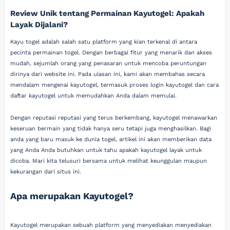
Review Unik tentang Permainan Kayutogel: Apakah
Layak Dijalani?
Kayu togel adalah salah satu platform yang kian terkenal di antara
pecinta permainan togel. Dengan berbagai fitur yang menarik dan akses
mudah, sejumlah orang yang penasaran untuk mencoba peruntungan
dirinya dari website ini. Pada ulasan ini, kami akan membahas secara
mendalam mengenai kayutogel, termasuk proses login kayutogel dan cara
daftar kayutogel untuk memudahkan Anda dalam memulai.
Dengan reputasi reputasi yang terus berkembang, kayutogel menawarkan
keseruan bermain yang tidak hanya seru tetapi juga menghasilkan. Bagi
anda yang baru masuk ke dunia togel, artikel ini akan memberikan data
yang Anda Anda butuhkan untuk tahu apakah kayutogel layak untuk
dicoba. Mari kita telusuri bersama untuk melihat keunggulan maupun
kekurangan dari situs ini.
Apa merupakan Kayutogel?
Kayutogel merupakan sebuah platform yang menyediakan menyediakan