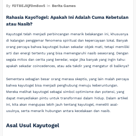
By
fOT8EJXjf0m8ov5
In
Berita Games
Rahasia KayoTogel: Apakah Ini Adalah Cuma Kebetulan
atau Nasib?
Kayutogel telah menjadi perbincangan menarik belakangan ini, khususnya
di kalangan penggemar fenomena spiritual dan kepercayaan lokal. Banyak
orang percaya bahwa kayutogel bukan sekadar objek mati, tetapi memiliki
arti dan energi tertentu yang bisa memengaruhi nasib seseorang. Dengan
segala mitos dan cerita yang beredar, wajar jika banyak yang ingin tahu:
apakah sekadar coincedences, atau ada takdir yang mengatur di baliknya?
Sementara sebagian besar orang merasa skeptis, yang lain malah percaya
bahwa kayutogel bisa menjadi penghubung menuju keberuntungan.
Mereka melihat kayutogel sebagai simbol optimisme dan potensi, yang
dapat menyediakan pintu untuk transformasi dalam hidup. Dalam artikel
ini, kita akan mengupas lebih jauh tentang kayutogel, meneliti asal-
usulnya, serta menarik hubungan antara kecelakaan dan nasib.
Asal Usul Kayutogel