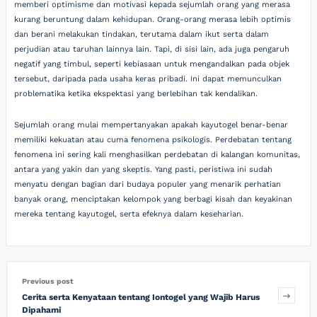
memberi optimisme dan motivasi kepada sejumlah orang yang merasa
kurang beruntung dalam kehidupan. Orang-orang merasa lebih optimis
dan berani melakukan tindakan, terutama dalam ikut serta dalam
perjudian atau taruhan lainnya lain. Tapi, di sisi lain, ada juga pengaruh
negatif yang timbul, seperti kebiasaan untuk mengandalkan pada objek
tersebut, daripada pada usaha keras pribadi. Ini dapat memunculkan
problematika ketika ekspektasi yang berlebihan tak kendalikan.
Sejumlah orang mulai mempertanyakan apakah kayutogel benar-benar
memiliki kekuatan atau cuma fenomena psikologis. Perdebatan tentang
fenomena ini sering kali menghasilkan perdebatan di kalangan komunitas,
antara yang yakin dan yang skeptis. Yang pasti, peristiwa ini sudah
menyatu dengan bagian dari budaya populer yang menarik perhatian
banyak orang, menciptakan kelompok yang berbagi kisah dan keyakinan
mereka tentang kayutogel, serta efeknya dalam keseharian.
Previous post
Cerita serta Kenyataan tentang Iontogel yang Wajib Harus
Dipahami