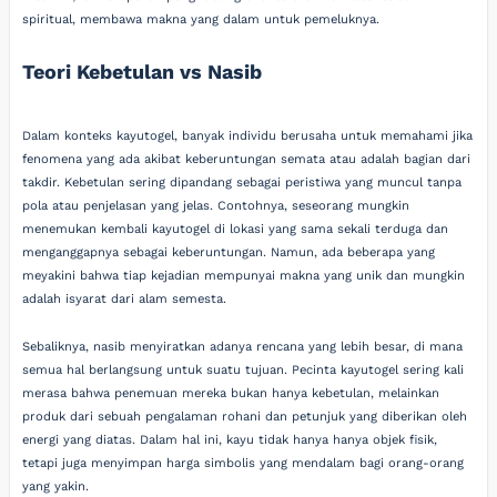
spiritual, membawa makna yang dalam untuk pemeluknya.
Teori Kebetulan vs Nasib
Dalam konteks kayutogel, banyak individu berusaha untuk memahami jika
fenomena yang ada akibat keberuntungan semata atau adalah bagian dari
takdir. Kebetulan sering dipandang sebagai peristiwa yang muncul tanpa
pola atau penjelasan yang jelas. Contohnya, seseorang mungkin
menemukan kembali kayutogel di lokasi yang sama sekali terduga dan
menganggapnya sebagai keberuntungan. Namun, ada beberapa yang
meyakini bahwa tiap kejadian mempunyai makna yang unik dan mungkin
adalah isyarat dari alam semesta.
Sebaliknya, nasib menyiratkan adanya rencana yang lebih besar, di mana
semua hal berlangsung untuk suatu tujuan. Pecinta kayutogel sering kali
merasa bahwa penemuan mereka bukan hanya kebetulan, melainkan
produk dari sebuah pengalaman rohani dan petunjuk yang diberikan oleh
energi yang diatas. Dalam hal ini, kayu tidak hanya hanya objek fisik,
tetapi juga menyimpan harga simbolis yang mendalam bagi orang-orang
yang yakin.