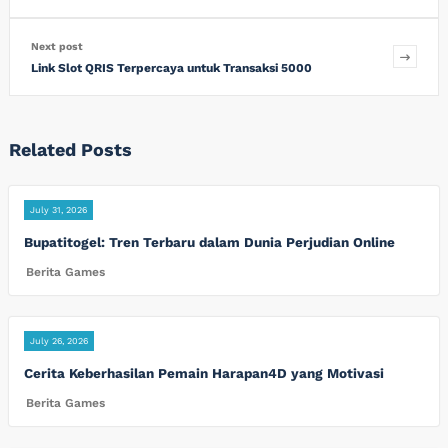
Next post
Link Slot QRIS Terpercaya untuk Transaksi 5000
Related Posts
July 31, 2026
Bupatitogel: Tren Terbaru dalam Dunia Perjudian Online
Berita Games
July 26, 2026
Cerita Keberhasilan Pemain Harapan4D yang Motivasi
Berita Games