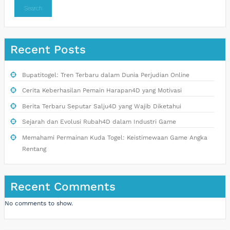
Search
Recent Posts
Bupatitogel: Tren Terbaru dalam Dunia Perjudian Online
Cerita Keberhasilan Pemain Harapan4D yang Motivasi
Berita Terbaru Seputar Salju4D yang Wajib Diketahui
Sejarah dan Evolusi Rubah4D dalam Industri Game
Memahami Permainan Kuda Togel: Keistimewaan Game Angka
Rentang
Recent Comments
No comments to show.