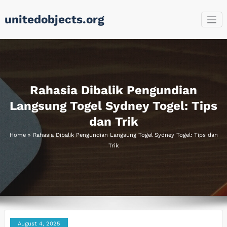
Skip
unitedobjects.org
to
content
Rahasia Dibalik Pengundian
Langsung Togel Sydney Togel: Tips
dan Trik
Home
»
Rahasia Dibalik Pengundian Langsung Togel Sydney Togel: Tips dan
Trik
August 4, 2025