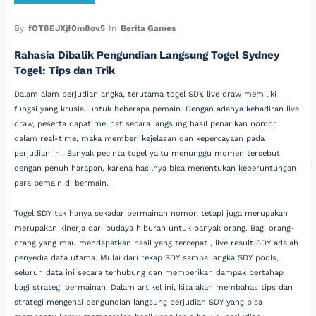
By
fOT8EJXjf0m8ov5
In
Berita Games
Rahasia Dibalik Pengundian Langsung Togel Sydney
Togel: Tips dan Trik
Dalam alam perjudian angka, terutama togel SDY, live draw memiliki
fungsi yang krusial untuk beberapa pemain. Dengan adanya kehadiran live
draw, peserta dapat melihat secara langsung hasil penarikan nomor
dalam real-time, maka memberi kejelasan dan kepercayaan pada
perjudian ini. Banyak pecinta togel yaitu menunggu momen tersebut
dengan penuh harapan, karena hasilnya bisa menentukan keberuntungan
para pemain di bermain.
Togel SDY tak hanya sekadar permainan nomor, tetapi juga merupakan
merupakan kinerja dari budaya hiburan untuk banyak orang. Bagi orang-
orang yang mau mendapatkan hasil yang tercepat , live result SDY adalah
penyedia data utama. Mulai dari rekap SDY sampai angka SDY pools,
seluruh data ini secara terhubung dan memberikan dampak bertahap
bagi strategi permainan. Dalam artikel ini, kita akan membahas tips dan
strategi mengenai pengundian langsung perjudian SDY yang bisa