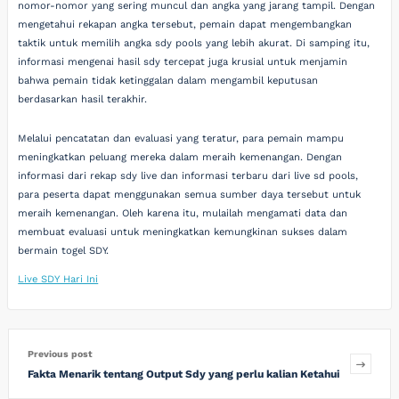
nomor-nomor yang sering muncul dan angka yang jarang tampil. Dengan
mengetahui rekapan angka tersebut, pemain dapat mengembangkan
taktik untuk memilih angka sdy pools yang lebih akurat. Di samping itu,
informasi mengenai hasil sdy tercepat juga krusial untuk menjamin
bahwa pemain tidak ketinggalan dalam mengambil keputusan
berdasarkan hasil terakhir.
Melalui pencatatan dan evaluasi yang teratur, para pemain mampu
meningkatkan peluang mereka dalam meraih kemenangan. Dengan
informasi dari rekap sdy live dan informasi terbaru dari live sd pools,
para peserta dapat menggunakan semua sumber daya tersebut untuk
meraih kemenangan. Oleh karena itu, mulailah mengamati data dan
membuat evaluasi untuk meningkatkan kemungkinan sukses dalam
bermain togel SDY.
Live SDY Hari Ini
Previous post
Fakta Menarik tentang Output Sdy yang perlu kalian Ketahui