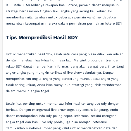
lalu. Melalui tersedianya rekapan hasil lotere, pemain dapat menyusun
strategi berdasarkan tingkah laku angka yang sering kali keluar. Ini
memberikan nilai tambah untuk beberapa pemain yang mendapatkan
menambah kesempatan mereka dalam permainan permainan lotere SDY.
Tips Memprediksi Hasil SDY
Untuk menentukan hasil SDY, salah satu cara yang biasa dilakukan adalah
dengan menelaah hasil-hasil di masa lalu. Mengintip pola dan tren dari
rekap SDY dapat memberikan informasi yang akan sangat berarti tentang
angka-angka yang mungkin terlihat di live draw selanjutnya. Dengan
memperhatikan angka-angka yang cenderung muncul atau angka yang
tidak sering keluar, Anda bisa menyusun strategi yang lebih terinformasi
dalam memilih angka togel.
Selain itu, penting untuk memantau informasi tentang live sdy dengan
berkala. Dengan mengamati live draw togel sdy secara langsung, Anda
dapat mendapatkan info sdy paling cepat. Informasi terkini mengenai
angka togel dan hasil live sdy pools juga bisa menjadi referensi.
Temukanlah sumber-sumber yang valid untuk mendapatkan data dan