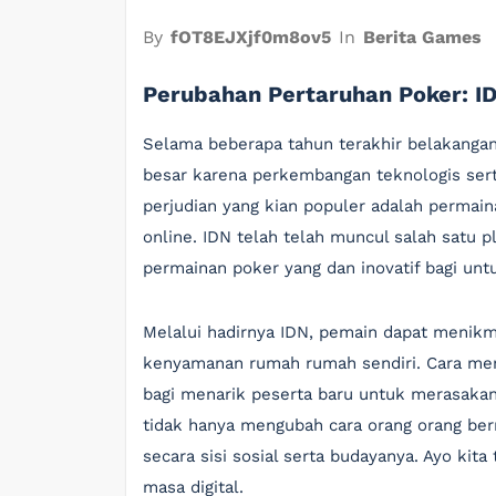
By
fOT8EJXjf0m8ov5
In
Berita Games
Perubahan Pertaruhan Poker: I
Selama beberapa tahun terakhir belakangan 
besar karena perkembangan teknologis serta
perjudian yang kian populer adalah permai
online. IDN telah telah muncul salah satu 
permainan poker yang dan inovatif bagi unt
Melalui hadirnya IDN, pemain dapat menikm
kenyamanan rumah rumah sendiri. Cara men
bagi menarik peserta baru untuk merasakan
tidak hanya mengubah cara orang orang berm
secara sisi sosial serta budayanya. Ayo kita
masa digital.