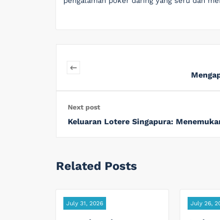
pengalaman poker daring yang seru dan men
Mengap
Next post
Keluaran Lotere Singapura: Menemuk
Related Posts
July 31, 2026
July 26, 2