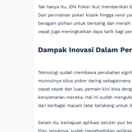
Tak hanya itu, IDN Poker ikut memberikan 
Dari permainan poker klasik hingga versi y
beragam pilihan untuk bersaing dan meraih
cepat juga meningkatkan daya tarik bagi p
Dampak Inovasi Dalam Pe
Teknologi sudah membawa perubahan signifi
munculnya situs poker daring sebagaimana 
cepat cepat dan luas, pemain kini bisa de
kenyamanan mereka. Hal ini sudah menguba
dari berbagai macam latar belakang untuk i
Selain itu, kemajuan aplikasi seluler pun b
Play, misalnya, sudah menghadirkan aplika