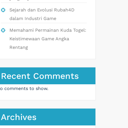
Sejarah dan Evolusi Rubah4D
dalam Industri Game
Memahami Permainan Kuda Togel:
Keistimewaan Game Angka
Rentang
Recent Comments
o comments to show.
Archives