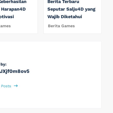
Keberhasilan
Berita Terbaru
 Harapan4D
Seputar Salju4D yang
tivasi
Wajib Diketahui
Games
Berita Games
 by:
JXjf0m8ov5
l Posts