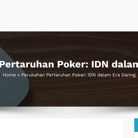
Pertaruhan Poker: IDN dalam
Home
»
Perubahan Pertaruhan Poker: IDN dalam Era Daring