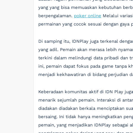
yang yang bisa memuaskan kebutuhan berba
berpengalaman.
poker online
Melalui varia
permainan yang cocok sesuai dengan gaya 
Di samping itu, IDNPlay juga terkenal deng
yang adil. Pemain akan merasa lebih nyama
terkini dalam melindungi data pribadi dan
ini, pemain dapat fokus pada game tanpa kh
menjadi kekhawatiran di bidang perjudian da
Keberadaan komunitas aktif di IDN Play jug
menarik sejumlah pemain. Interaksi di anta
diadakan diadakan berkala menciptakan sua
bersaing. Ini tidak hanya meningkatkan pen
pemain, yang menjadikan IDNPlay sebagai al