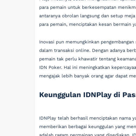
para pemain untuk berkesempatan menikmati
antaranya obrolan langsung dan setup meja 
para pemain, menciptakan kesan bermain y
Inovasi pun memungkinkan pengembangan s
dalam transaksi online. Dengan adanya ber
pemain tak perlu khawatir tentang keaman
IDN Poker. Hal ini meningkatkan kepercayaa
mengajak lebih banyak orang agar dapat men
Keunggulan IDNPlay di Pas
IDNPlay telah berhasil menciptakan nama ya
memberikan berbagai keunggulan yang mena
adalah ragam permainan yang disediakan. 