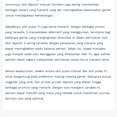
umumnya, slot deposit Indosat Ooredoo juga sering memberikan
berbagai reward yang menarik yang akn meningkatkan kesempatan gamer
untuk mendapatkan kemenangan.
Sebaliknya, slot pulsa Tri juga sama menarik. Dengan berbagai promo
yang tersedia, 3 menyediakan alternatif yang menggiurkan, terutama bagi
beberapa gamer yang menginginkan diversitas di dalam permainan slot.
Slot deposit 3 sering tersedia dengan penawaran yang menarik yang
dapat meningkatkan saldo balance pemain. Selain itu, speed transaksi
juga menjadi salah satu keunggulan yang ditawarkan oleh Tri, agar bahwa
pemain dapat segera melanjutkan permainan tanpa harus menanti lama.
Secara keseluruhan, seleksi antara slot pulsa Indosat dan slot pulsa Tri
amat bergantung pada preferensi masing-masing gamer. Keduanya punya
unggulan yang unik, dari proses proses deposit yang efisien hingga
berbagai promosi yang menarik. Dengan cara mengerti variabel ini,
pemain dapat memilih yang mana yang terbaik untuk menikmati journey
bermain slot yang optimal.