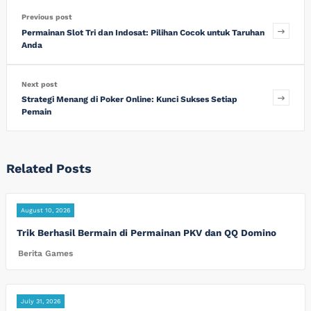
Previous post
Permainan Slot Tri dan Indosat: Pilihan Cocok untuk Taruhan
Anda
Next post
Strategi Menang di Poker Online: Kunci Sukses Setiap
Pemain
Related Posts
August 10, 2026
Trik Berhasil Bermain di Permainan PKV dan QQ Domino
Berita Games
July 31, 2026