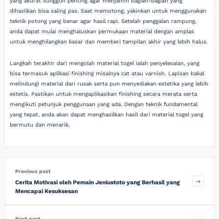
yang akurat sungguh penting agar menjamin bagian-bagian yang
dihasilkan bisa saling pas. Saat memotong, yakinkan untuk menggunakan
teknik potong yang benar agar hasil rapi. Setelah penggalan rampung,
anda dapat mulai menghaluskan permukaan material dengan amplas
untuk menghilangkan kasar dan memberi tampilan akhir yang lebih halus.
Langkah terakhir dari mengolah material togel ialah penyelesaian, yang
bisa termasuk aplikasi finishing misalnya cat atau varnish. Lapisan bakal
melindungi material dari rusak serta pun menyediakan estetika yang lebih
estetis. Pastikan untuk mengaplikasikan finishing secara merata serta
mengikuti petunjuk penggunaan yang ada. Dengan teknik fundamental
yang tepat, anda akan dapat menghasilkan hasil dari material togel yang
bermutu dan menarik.
Previous post
Cerita Motivasi oleh Pemain Jeniustoto yang Berhasil yang
Mencapai Kesuksesan
Next post