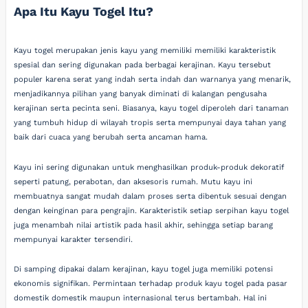
Apa Itu Kayu Togel Itu?
Kayu togel merupakan jenis kayu yang memiliki memiliki karakteristik
spesial dan sering digunakan pada berbagai kerajinan. Kayu tersebut
populer karena serat yang indah serta indah dan warnanya yang menarik,
menjadikannya pilihan yang banyak diminati di kalangan pengusaha
kerajinan serta pecinta seni. Biasanya, kayu togel diperoleh dari tanaman
yang tumbuh hidup di wilayah tropis serta mempunyai daya tahan yang
baik dari cuaca yang berubah serta ancaman hama.
Kayu ini sering digunakan untuk menghasilkan produk-produk dekoratif
seperti patung, perabotan, dan aksesoris rumah. Mutu kayu ini
membuatnya sangat mudah dalam proses serta dibentuk sesuai dengan
dengan keinginan para pengrajin. Karakteristik setiap serpihan kayu togel
juga menambah nilai artistik pada hasil akhir, sehingga setiap barang
mempunyai karakter tersendiri.
Di samping dipakai dalam kerajinan, kayu togel juga memiliki potensi
ekonomis signifikan. Permintaan terhadap produk kayu togel pada pasar
domestik domestik maupun internasional terus bertambah. Hal ini