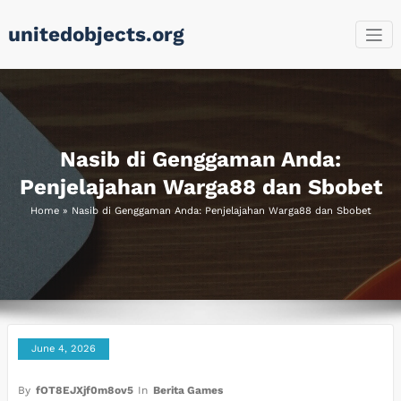
Skip
unitedobjects.org
to
content
Nasib di Genggaman Anda:
Penjelajahan Warga88 dan Sbobet
Home
»
Nasib di Genggaman Anda: Penjelajahan Warga88 dan Sbobet
June 4, 2026
By
fOT8EJXjf0m8ov5
In
Berita Games