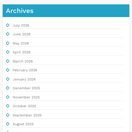
Archives
July 2026
June 2026
May 2026
April 2026
March 2026
February 2026
January 2026
December 2025
November 2025
October 2025
September 2025
August 2025