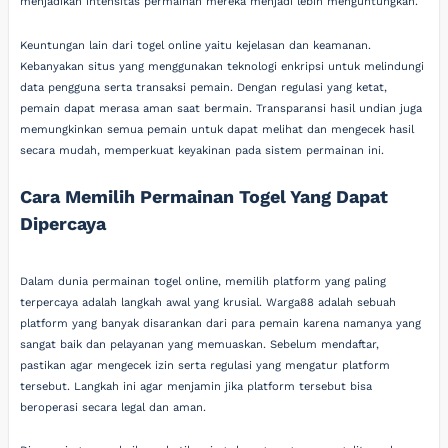
menjadikan intensitas permainan mereka menjadi lebih menguntungkan.
Keuntungan lain dari togel online yaitu kejelasan dan keamanan.
Kebanyakan situs yang menggunakan teknologi enkripsi untuk melindungi
data pengguna serta transaksi pemain. Dengan regulasi yang ketat,
pemain dapat merasa aman saat bermain. Transparansi hasil undian juga
memungkinkan semua pemain untuk dapat melihat dan mengecek hasil
secara mudah, memperkuat keyakinan pada sistem permainan ini.
Cara Memilih Permainan Togel Yang Dapat
Dipercaya
Dalam dunia permainan togel online, memilih platform yang paling
terpercaya adalah langkah awal yang krusial. Warga88 adalah sebuah
platform yang banyak disarankan dari para pemain karena namanya yang
sangat baik dan pelayanan yang memuaskan. Sebelum mendaftar,
pastikan agar mengecek izin serta regulasi yang mengatur platform
tersebut. Langkah ini agar menjamin jika platform tersebut bisa
beroperasi secara legal dan aman.