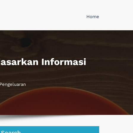
Home
asarkan Informasi
 Pengeluaran
Search