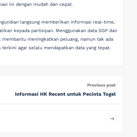
masi ini dengan mudah dan cepat.
ngundian langsung memberikan informasi real-time,
alikan kepada partisipan. Menggunakan data SGP dan
at membantu meningkatkan peluang, namun tak ada
a terkini agar selalu mendapatkan data yang tepat.
Previous post
Informasi HK Recent untuk Pecinta Togel