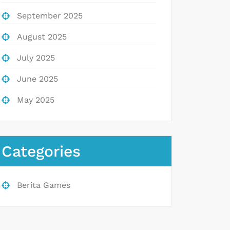
September 2025
August 2025
July 2025
June 2025
May 2025
Categories
Berita Games