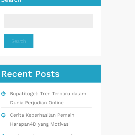
Search
Recent Posts
Bupatitogel: Tren Terbaru dalam
Dunia Perjudian Online
Cerita Keberhasilan Pemain
Harapan4D yang Motivasi