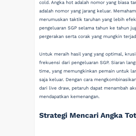
cold. Angka hot adalah nomor yang biasa ta
adalah nomor yang jarang keluar. Memaham
merumuskan taktik taruhan yang lebih efekt
pengeluaran SGP selama tahun ke tahun j
pergerakan serta corak yang mungkin terjad
Untuk meraih hasil yang yang optimal, krusi
frekuensi dari pengeluaran SGP. Siaran la
time, yang memungkinkan pemain untuk lan
saja keluar. Dengan cara mengkombinasikan
dari live draw, petaruh dapat menambah ak
mendapatkan kemenangan.
Strategi Mencari Angka To