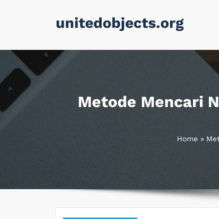
Skip
unitedobjects.org
to
content
Metode Mencari N
Home
»
Met