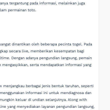
 hanya tergantung pada informasi, melainkan juga
lam permainan toto.
angat dinantikan oleh beberapa pecinta togel. Pada
ungkap secara live, memberikan kesempatan bagi
altime. Dengan adanya pengundian langsung, pemain
 mengasyikkan, serta mendapatkan informasi yang
w menjangkau berbagai jenis bentuk taruhan, seperti
 menggunakan informasi ini untuk mendiagnosa dan
ngkin keluar di undian selanjutnya. Along with
nline yang menyediakan layanan pengundian langsung,