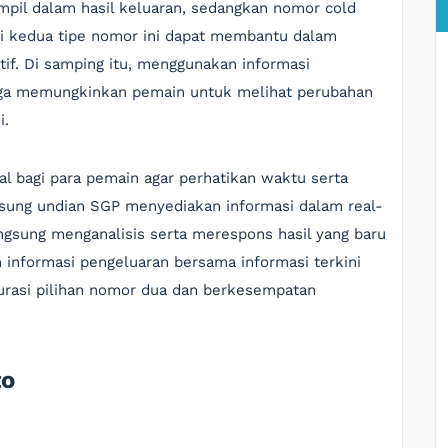
mpil dalam hasil keluaran, sedangkan nomor cold
i kedua tipe nomor ini dapat membantu dalam
if. Di samping itu, menggunakan informasi
uga memungkinkan pemain untuk melihat perubahan
i.
al bagi para pemain agar perhatikan waktu serta
ngsung undian SGP menyediakan informasi dalam real-
gsung menganalisis serta merespons hasil yang baru
 informasi pengeluaran bersama informasi terkini
urasi pilihan nomor dua dan berkesempatan
to