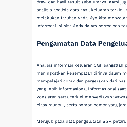
draw dan hasil result sebelumnya. Kami ju
analisis analisis data hasil keluaran terki
melakukan taruhan Anda. Ayo kita menyelami
informasi ini bisa Anda dalam permainan toge
Pengamatan Data Pengelu
Analisis informasi keluaran SGP sangatlah 
meningkatkan kesempatan dirinya dalam m
mempelajari corak dan pergerakan dari hasi
yang lebih informasional informasional saa
konsisten serta terkini menyediakan wawa
biasa muncul, serta nomor-nomor yang jar
Merujuk pada data pengeluaran SGP, petar