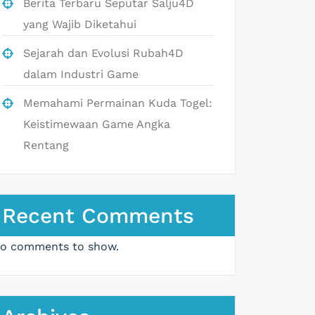
Berita Terbaru Seputar Salju4D
yang Wajib Diketahui
Sejarah dan Evolusi Rubah4D
dalam Industri Game
Memahami Permainan Kuda Togel:
Keistimewaan Game Angka
Rentang
Recent Comments
o comments to show.