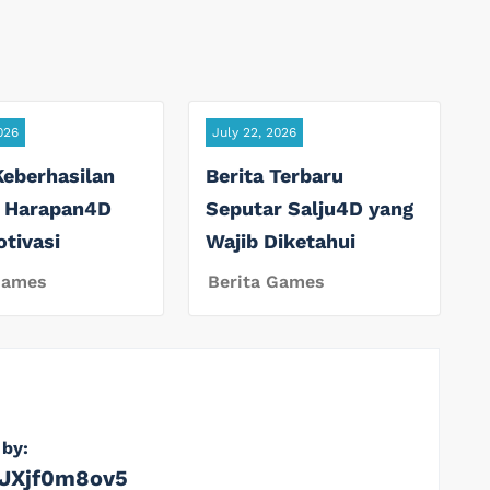
026
July 22, 2026
Keberhasilan
Berita Terbaru
 Harapan4D
Seputar Salju4D yang
tivasi
Wajib Diketahui
Games
Berita Games
 by:
JXjf0m8ov5