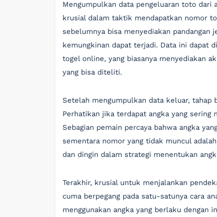
Mengumpulkan data pengeluaran toto dari a
krusial dalam taktik mendapatkan nomor to
sebelumnya bisa menyediakan pandangan je
kemungkinan dapat terjadi. Data ini dapat d
togel online, yang biasanya menyediakan aks
yang bisa diteliti.
Setelah mengumpulkan data keluar, tahap b
Perhatikan jika terdapat angka yang sering 
Sebagian pemain percaya bahwa angka yang 
sementara nomor yang tidak muncul adala
dan dingin dalam strategi menentukan angk
Terakhir, krusial untuk menjalankan pende
cuma berpegang pada satu-satunya cara anal
menggunakan angka yang berlaku dengan in