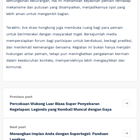
kemungkinan kecurangan. Hal ini menambah keyakinan pemain terhadap
mekanisme dan putusan yang disampaikan, menjadikannya opsi yang
lebih aman untuk mengambil bagian.
Terakhir, live draw hongkong juga membuka ruang bagi para pemain
untuk berinteraksi dengan masyarakat togel. Bersejumlah media
mempersiapkan forum bagi partisipan untuk berdiskusi, berbagi prediksi,
dan menikmati kemenangan bersama. Kegiatan ini bukan hanya menjalin
hubungan antar pemain, tetapi pun meningkatkan pengalaman bermain
dalam keseluruhan konteks, memperolehnya lebih mengasyikkan dan
komunal.
Previous post
Percobaan Wukong Luar Biasa Super Penyebaran
Kegelapan: Legenda yang Kembali Muncul dengan Gaya
Next post
Menangkan Impian Anda dengan Supertogel: Panduan
Lengkap