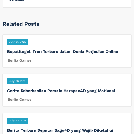
Related Posts
July 31, 2026
Bupatitogel: Tren Terbaru dalam Dunia Perjudian Online
Berita Games
July 26, 2026
Cerita Keberhasilan Pemain Harapan4D yang Motivasi
Berita Games
July 22, 2026
Berita Terbaru Seputar Salju4D yang Wajib Diketahui