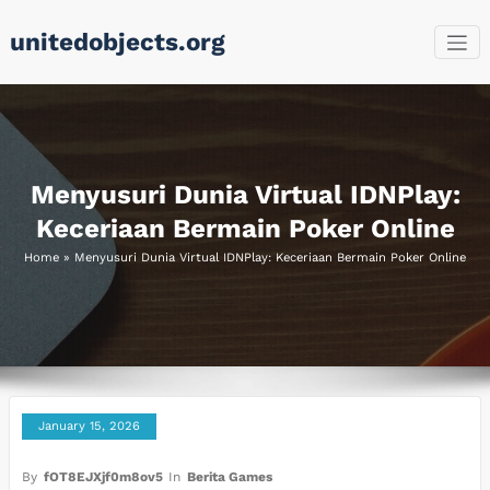
Skip
unitedobjects.org
to
content
Menyusuri Dunia Virtual IDNPlay:
Keceriaan Bermain Poker Online
Home
»
Menyusuri Dunia Virtual IDNPlay: Keceriaan Bermain Poker Online
January 15, 2026
By
fOT8EJXjf0m8ov5
In
Berita Games