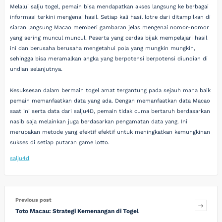
Melalui salju togel, pemain bisa mendapatkan akses langsung ke berbagai
informasi terkini mengenai hasil. Setiap kali hasil lotre dari ditampilkan di
siaran langsung Macao memberi gambaran jelas mengenai nomor-nomor
yang sering muncul muncul. Peserta yang cerdas bijak mempelajari hasil
ini dan berusaha berusaha mengetahui pola yang mungkin mungkin,
sehingga bisa meramalkan angka yang berpotensi berpotensi diundian di
undian selanjutnya.
Kesuksesan dalam bermain togel amat tergantung pada sejauh mana baik
pemain memanfaatkan data yang ada. Dengan memanfaatkan data Macao
saat ini serta data dari salju4D, pemain tidak cuma bertaruh berdasarkan
nasib saja melainkan juga berdasarkan pengamatan data yang. Ini
merupakan metode yang efektif efektif untuk meningkatkan kemungkinan
sukses di setiap putaran game lotto.
salju4d
Previous post
Toto Macau: Strategi Kemenangan di Togel