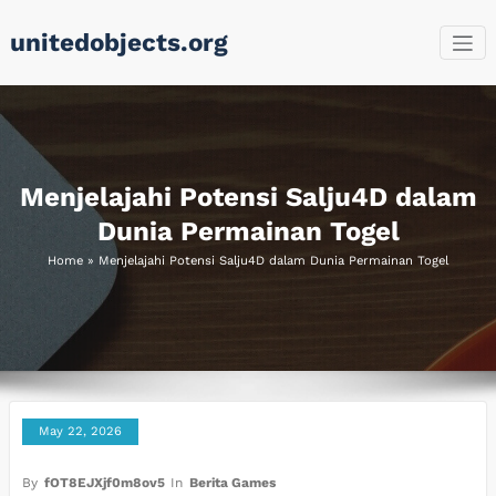
Skip
unitedobjects.org
to
content
Menjelajahi Potensi Salju4D dalam
Dunia Permainan Togel
Home
»
Menjelajahi Potensi Salju4D dalam Dunia Permainan Togel
May 22, 2026
By
fOT8EJXjf0m8ov5
In
Berita Games