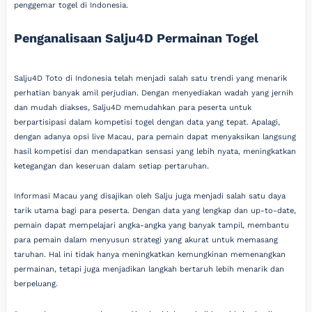
penggemar togel di Indonesia.
Penganalisaan Salju4D Permainan Togel
Salju4D Toto di Indonesia telah menjadi salah satu trendi yang menarik
perhatian banyak amil perjudian. Dengan menyediakan wadah yang jernih
dan mudah diakses, Salju4D memudahkan para peserta untuk
berpartisipasi dalam kompetisi togel dengan data yang tepat. Apalagi,
dengan adanya opsi live Macau, para pemain dapat menyaksikan langsung
hasil kompetisi dan mendapatkan sensasi yang lebih nyata, meningkatkan
ketegangan dan keseruan dalam setiap pertaruhan.
Informasi Macau yang disajikan oleh Salju juga menjadi salah satu daya
tarik utama bagi para peserta. Dengan data yang lengkap dan up-to-date,
pemain dapat mempelajari angka-angka yang banyak tampil, membantu
para pemain dalam menyusun strategi yang akurat untuk memasang
taruhan. Hal ini tidak hanya meningkatkan kemungkinan memenangkan
permainan, tetapi juga menjadikan langkah bertaruh lebih menarik dan
berpeluang.