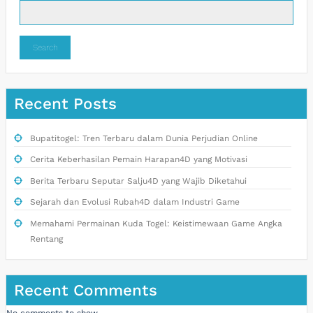
Search
Recent Posts
Bupatitogel: Tren Terbaru dalam Dunia Perjudian Online
Cerita Keberhasilan Pemain Harapan4D yang Motivasi
Berita Terbaru Seputar Salju4D yang Wajib Diketahui
Sejarah dan Evolusi Rubah4D dalam Industri Game
Memahami Permainan Kuda Togel: Keistimewaan Game Angka
Rentang
Recent Comments