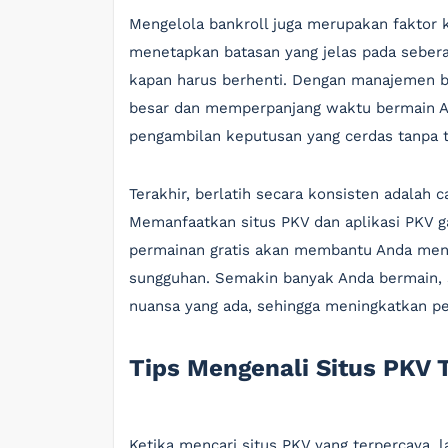
Mengelola bankroll juga merupakan faktor 
menetapkan batasan yang jelas pada sebera
kapan harus berhenti. Dengan manajemen ba
besar dan memperpanjang waktu bermain An
pengambilan keputusan yang cerdas tanpa t
Terakhir, berlatih secara konsisten adalah
Memanfaatkan situs PKV dan aplikasi PKV 
permainan gratis akan membantu Anda me
sungguhan. Semakin banyak Anda bermain, 
nuansa yang ada, sehingga meningkatkan pe
Tips Mengenali Situs PKV 
Ketika mencari situs PKV yang terpercaya, 