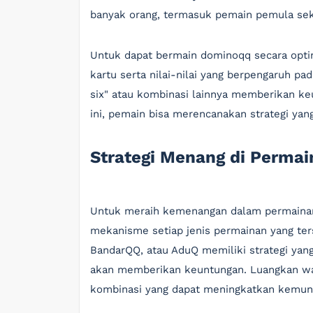
banyak orang, termasuk pemain pemula sek
Untuk dapat bermain dominoqq secara opti
kartu serta nilai-nilai yang berpengaruh pa
six" atau kombinasi lainnya memberikan ke
ini, pemain bisa merencanakan strategi ya
Strategi Menang di Perma
Untuk meraih kemenangan dalam permainan
mekanisme setiap jenis permainan yang ter
BandarQQ, atau AduQ memiliki strategi yan
akan memberikan keuntungan. Luangkan w
kombinasi yang dapat meningkatkan kemun