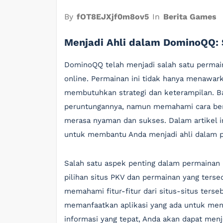
By
fOT8EJXjf0m8ov5
In
Berita Games
Menjadi Ahli dalam DominoQQ: S
DominoQQ telah menjadi salah satu permain
online. Permainan ini tidak hanya menawark
membutuhkan strategi dan keterampilan. B
peruntungannya, namun memahami cara berm
merasa nyaman dan sukses. Dalam artikel in
untuk membantu Anda menjadi ahli dalam
Salah satu aspek penting dalam permainan i
pilihan situs PKV dan permainan yang terse
memahami fitur-fitur dari situs-situs terse
memanfaatkan aplikasi yang ada untuk me
informasi yang tepat, Anda akan dapat menj