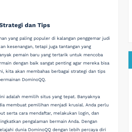
trategi dan Tips
an yang paling populer di kalangan penggemar judi
an kesenangan, tetapi juga tantangan yang
anyak pemain baru yang tertarik untuk mencoba
ain dengan baik sangat penting agar mereka bisa
i, kita akan membahas berbagai strategi dan tips
 permainan DominoQQ.
ni adalah memilih situs yang tepat. Banyaknya
dia membuat pemilihan menjadi krusial. Anda perlu
but serta cara mendaftar, melakukan login, dan
ningkatkan pengalaman bermain Anda. Dengan
elajahi dunia DominoQQ dengan lebih percaya diri