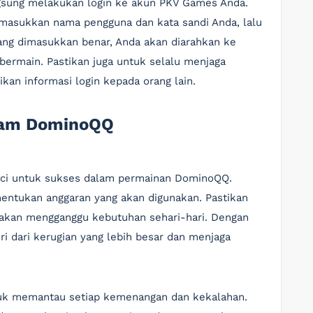
ngsung melakukan login ke akun PKV Games Anda.
, masukkan nama pengguna dan kata sandi Anda, lalu
yang dimasukkan benar, Anda akan diarahkan ke
bermain. Pastikan juga untuk selalu menjaga
n informasi login kepada orang lain.
lam DominoQQ
nci untuk sukses dalam permainan DominoQQ.
entukan anggaran yang akan digunakan. Pastikan
akan mengganggu kebutuhan sehari-hari. Dengan
i dari kerugian yang lebih besar dan menjaga
tuk memantau setiap kemenangan dan kekalahan.