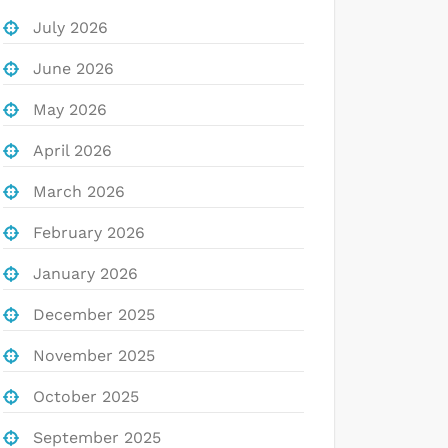
July 2026
June 2026
May 2026
April 2026
March 2026
February 2026
January 2026
December 2025
November 2025
October 2025
September 2025